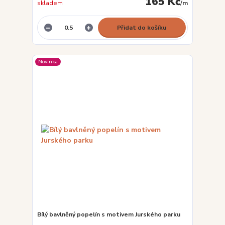
165 Kč
skladem
/
m
Přidat do košíku
Novinka
Bílý bavlněný popelín s motivem Jurského parku