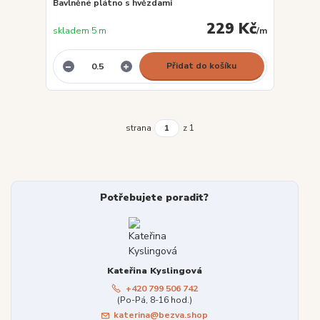
Bavlněné plátno s hvězdami
229 Kč
skladem 5 m
/
m
Přidat do košíku
strana
z 1
Potřebujete poradit?
Kateřina Kyslingová
+420 799 506 742
(Po-Pá, 8-16 hod.)
katerina@bezva.shop