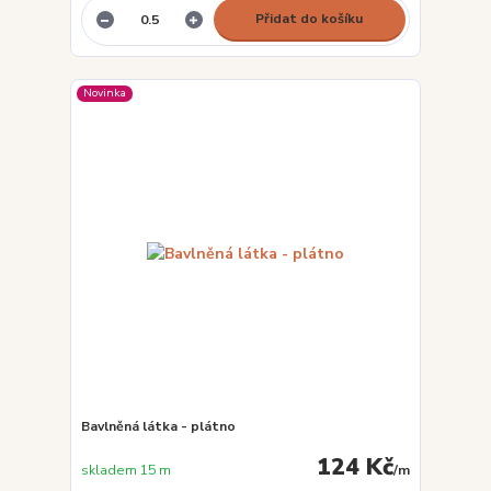
Přidat do košíku
Novinka
Bavlněná látka - plátno
124 Kč
skladem 15 m
/
m