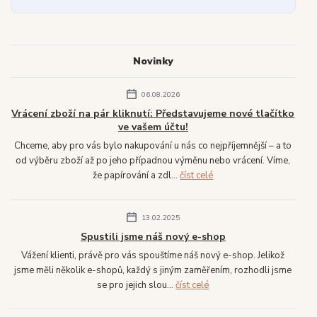
Novinky
06.08.2026
Vrácení zboží na pár kliknutí: Představujeme nové tlačítko
ve vašem účtu!
Chceme, aby pro vás bylo nakupování u nás co nejpříjemnější – a to
od výběru zboží až po jeho případnou výměnu nebo vrácení. Víme,
že papírování a zdl...
číst celé
13.02.2025
Spustili jsme náš nový e-shop
Vážení klienti, právě pro vás spouštíme náš nový e-shop. Jelikož
jsme měli několik e-shopů, každý s jiným zaměřením, rozhodli jsme
se pro jejich slou...
číst celé