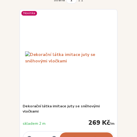
Novinka
Dekorační látka imitace juty se sněhovými
vločkami
269 Kč
skladem 2 m
/
m