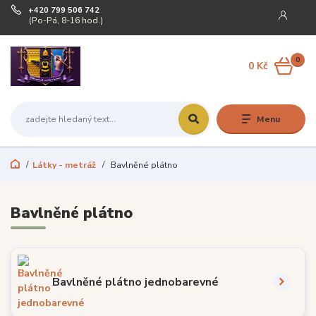
+420 799 506 742
(Po-Pá, 8-16 hod.)
0
0 Kč
Menu
Látky - metráž
Bavlněné plátno
Bavlněné plátno
Bavlněné plátno jednobarevné