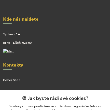
Kde nás najdete
Synkova 14
Brno - Líšeň, 628 00
Kontakty
Bezva Shop
Kateřina Kyslingová
+420 799 506 742
🍪 Jak byste rádi své cookies?
(Po-Pá, 8-16 hod.)
Soubory cookies používáme ke správnému fungování našeho e-