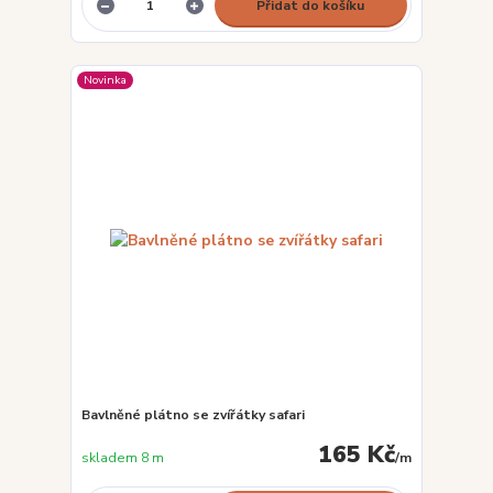
Přidat do košíku
Novinka
Bavlněné plátno se zvířátky safari
165 Kč
skladem 8 m
/
m