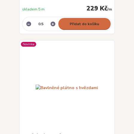
229 Kč
skladem 5 m
/
m
Přidat do košíku
Novinka