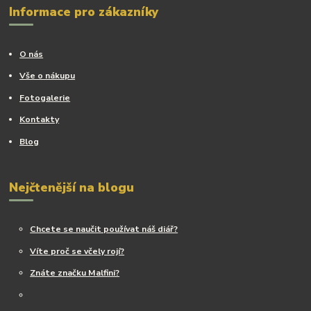
Informace pro zákazníky
O nás
Vše o nákupu
Fotogalerie
Kontakty
Blog
Nejčtenější na blogu
Chcete se naučit používat náš diář?
Víte proč se včely rojí?
Znáte značku Malfini?