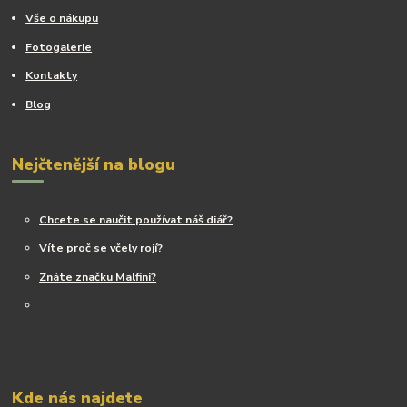
Vše o nákupu
Fotogalerie
Kontakty
Blog
Nejčtenější na blogu
Chcete se naučit používat náš diář?
Víte proč se včely rojí?
Znáte značku Malfini?
Kde nás najdete