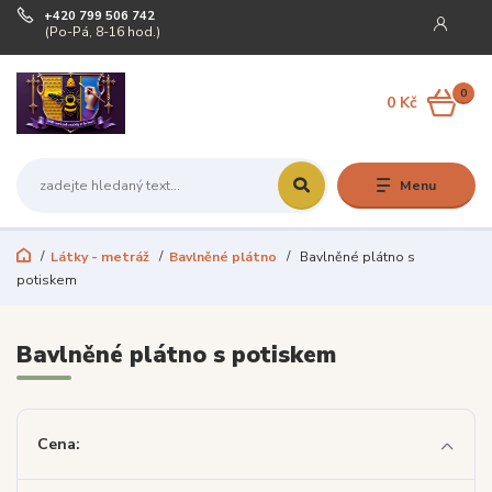
+420 799 506 742
(Po-Pá, 8-16 hod.)
0
0 Kč
Menu
Látky - metráž
Bavlněné plátno
Bavlněné plátno s
potiskem
Bavlněné plátno s potiskem
Cena: