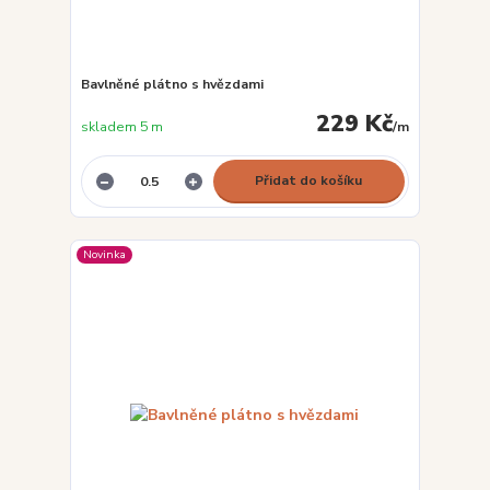
Bavlněné plátno s hvězdami
229 Kč
skladem 5 m
/
m
Přidat do košíku
Novinka