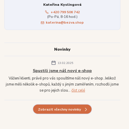
Kateřina Kyslingová
+420 799 506 742
(Po-Pá, 8-16 hod.)
katerina@bezva.shop
Novinky
13.02.2025
Spustili jsme náš nový e-shop
Vážení klienti, právě pro vás spouštíme náš nový e-shop. Jelikož
jsme měli několik e-shopů, každý s jiným zaměřením, rozhodli jsme
se pro jejich slou...
číst celé
Zobrazit všechny novinky