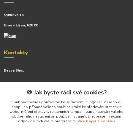
Synkova 14
Brno - Líšeň, 628 00
Kontakty
Bezva Shop
Kateřina Kyslingová
+420 799 506 742
🍪 Jak byste rádi své cookies?
(Po-Pá, 8-16 hod.)
Soubory cookies používáme ke správnému fungování našeho e-
shopu a v případě vašeho souhlasu také ke sledování statistik o
katerina@bezva.shop
webu, měření efektivity reklamních kampaní, zapamatování vašeho
oblíbeného nastavení při používání stránek, či zobrazení reklam
odpovídajících vašim preferencím.
Více k využití cookies