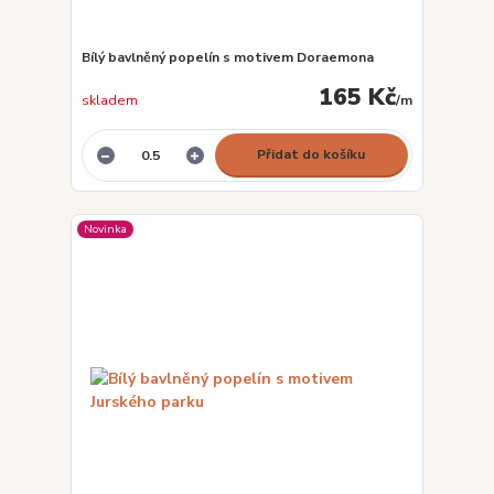
Bílý bavlněný popelín s motivem Doraemona
165 Kč
skladem
/
m
Přidat do košíku
Novinka