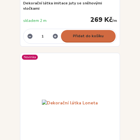
Dekorační látka imitace juty se sněhovými
vločkami
269 Kč
skladem 2 m
/
m
Přidat do košíku
Novinka