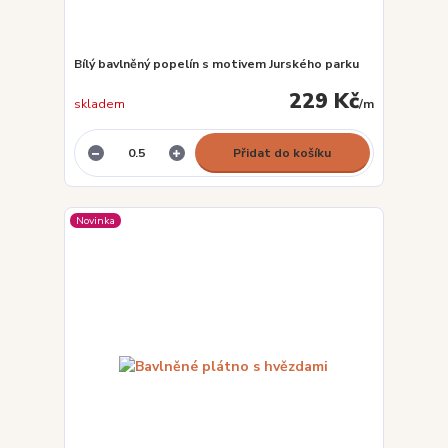
Bílý bavlněný popelín s motivem Jurského parku
229 Kč
skladem
/
m
Přidat do košíku
Novinka