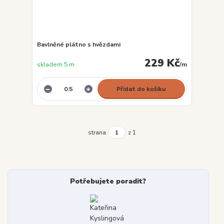
Bavlněné plátno s hvězdami
229 Kč
skladem 5 m
/
m
Přidat do košíku
strana
z 1
Potřebujete poradit?