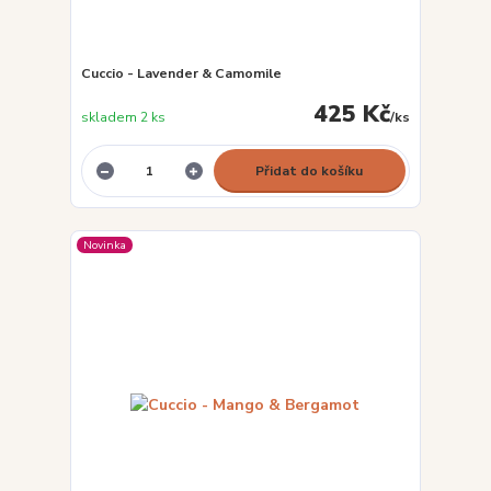
Cuccio - Lavender & Camomile
425 Kč
skladem 2 ks
/
ks
Přidat do košíku
Novinka