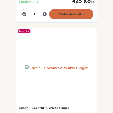
425 Kč
skladem 1 ks
/
ks
Přidat do košíku
Novinka
Cuccio - Coconut & White Ginger