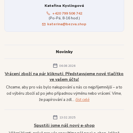
Kateřina Kyslingová
+420 799 506 742
(Po-Pá, 8-16 hod.)
katerina@bezva.shop
Novinky
06.08.2026
Vrácení zboží na pár kliknutí: Představujeme nové tlačítko
ve vašem účtu!
Chceme, aby pro vás bylo nakupování u nás co nejpříjemnější – a to
od výběru zboží až po jeho případnou výměnu nebo vrácení. Víme,
že papírování a zdl...
číst celé
13.02.2025
Spustili jsme náš nový e-shop