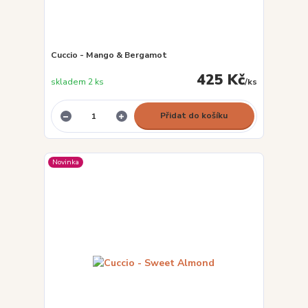
Cuccio - Mango & Bergamot
425 Kč
skladem 2 ks
/
ks
Přidat do košíku
Novinka