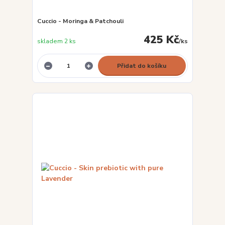
Cuccio - Moringa & Patchouli
425 Kč
skladem 2 ks
/
ks
Přidat do košíku