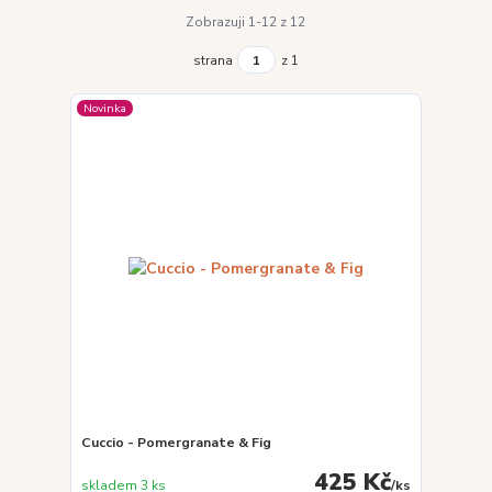
Zobrazuji 1-12 z 12
strana
z 1
Novinka
Cuccio - Pomergranate & Fig
425 Kč
skladem 3 ks
/
ks