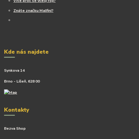
Víte proč se včely rojí?
Znáte značku Malfini?
Kde nás najdete
Synkova 14
Brno - Líšeň, 628 00
Kontakty
Bezva Shop