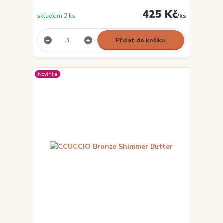
425 Kč
skladem 2 ks
/
ks
Přidat do košíku
Novinka