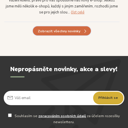
Vážení klienti, právě pro vás spouštíme náš nový e-shop. Jelikož
jsme měli několik e-shopů, každý s jiným zaměřením, rozhodli jsme
se pro jejich slou...
číst celé
Zobrazit všechny novinky
Nepropásněte novinky, akce a slevy!
Přihlásit se
Souhlasím se
zpracováním osobních údajů
za účelem rozesílky
newsletteru.