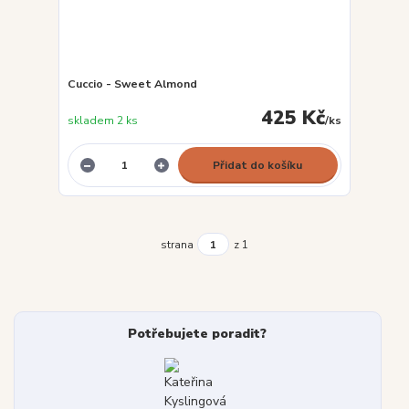
Cuccio - Sweet Almond
425 Kč
skladem 2 ks
/
ks
Přidat do košíku
strana
z 1
Potřebujete poradit?