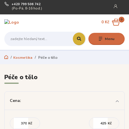
+420 799 506 742
(Po-Pá, 8-16 hod.)
0
0 Kč
Menu
Kosmetika
Péče o tělo
Péče o tělo
Cena:
Kč
Kč