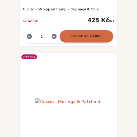
Cuccio - Whipped hemp - Cupuaçu & Chia
425 Kč
skladem
/
ks
Přidat do košíku
Novinka