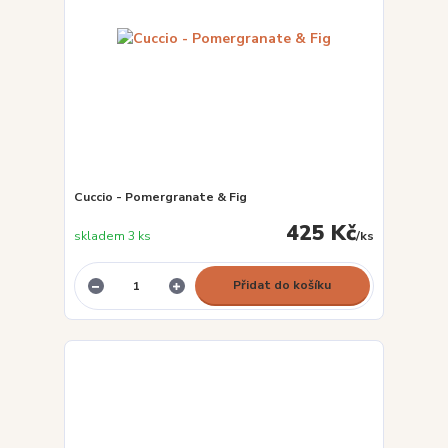
Cuccio - Pomergranate & Fig
425 Kč
skladem 3 ks
/
ks
Přidat do košíku