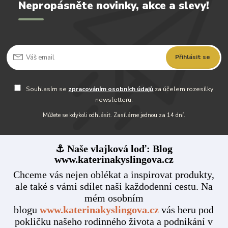
Nepropásněte novinky, akce a slevy!
Přihlásit se
Souhlasím se
zpracováním osobních údajů
za účelem rozesílky
newsletteru.
Můžete se kdykoli odhlásit. Zasíláme jednou za 14 dní.
⚓ Naše vlajková loď: Blog
www.katerinakyslingova.cz
Chceme vás nejen oblékat a inspirovat produkty,
ale také s vámi sdílet naši každodenní cestu. Na
mém osobním
blogu
www.katerinakyslingova.cz
vás beru pod
pokličku našeho rodinného života a podnikání v