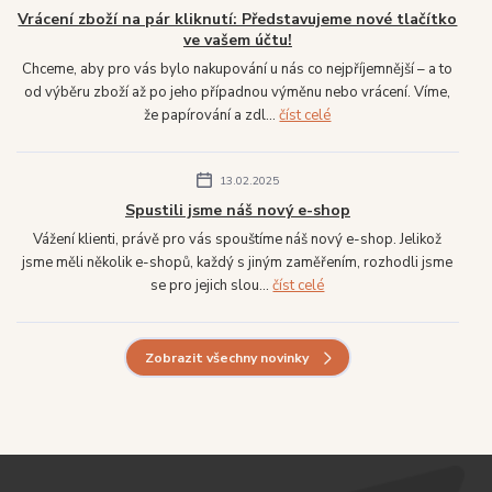
Vrácení zboží na pár kliknutí: Představujeme nové tlačítko
ve vašem účtu!
Chceme, aby pro vás bylo nakupování u nás co nejpříjemnější – a to
od výběru zboží až po jeho případnou výměnu nebo vrácení. Víme,
že papírování a zdl...
číst celé
13.02.2025
Spustili jsme náš nový e-shop
Vážení klienti, právě pro vás spouštíme náš nový e-shop. Jelikož
jsme měli několik e-shopů, každý s jiným zaměřením, rozhodli jsme
se pro jejich slou...
číst celé
Zobrazit všechny novinky