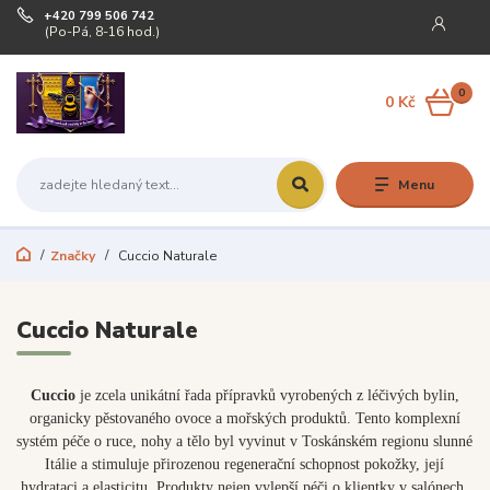
+420 799 506 742
(Po-Pá, 8-16 hod.)
0
0 Kč
Menu
Značky
Cuccio Naturale
Cuccio Naturale
Cuccio
je zcela unikátní řada přípravků vyrobených z léčivých bylin,
organicky pěstovaného ovoce a mořských produktů. Tento komplexní
systém péče o ruce, nohy a tělo byl vyvinut v Toskánském regionu slunné
Itálie a stimuluje přirozenou regenerační schopnost pokožky, její
hydrataci a elasticitu. Produkty nejen vylepší péči o klientky v salónech,