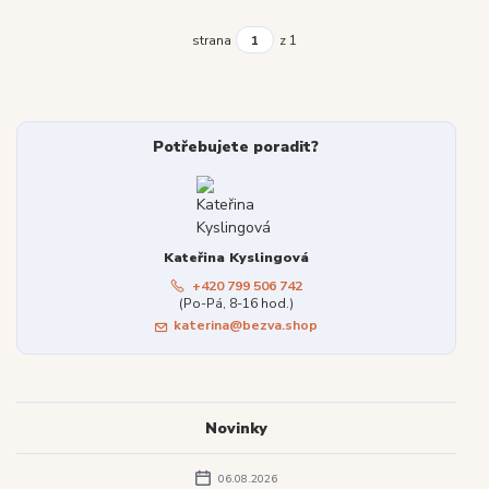
strana
z 1
Potřebujete poradit?
Kateřina Kyslingová
+420 799 506 742
(Po-Pá, 8-16 hod.)
katerina@bezva.shop
Novinky
06.08.2026