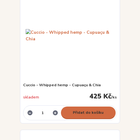
Cuccio - Whipped hemp - Cupuaçu & Chia
425 Kč
skladem
/
ks
Přidat do košíku