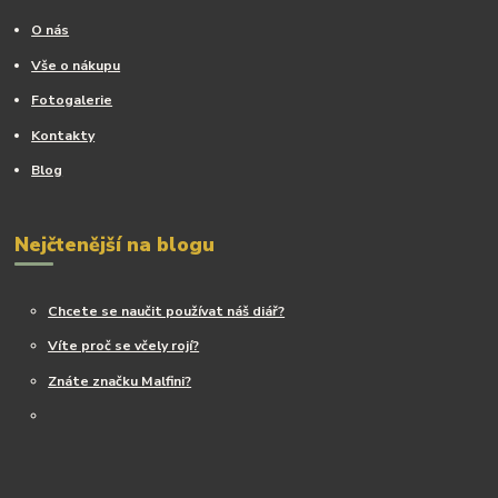
O nás
Vše o nákupu
Fotogalerie
Kontakty
Blog
Nejčtenější na blogu
Chcete se naučit používat náš diář?
Víte proč se včely rojí?
Znáte značku Malfini?