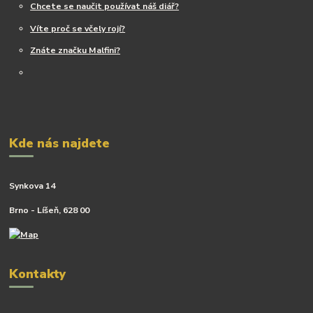
Chcete se naučit používat náš diář?
Víte proč se včely rojí?
Znáte značku Malfini?
Kde nás najdete
Synkova 14
Brno - Líšeň, 628 00
Kontakty