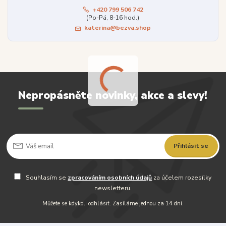
+420 799 506 742
(Po-Pá, 8-16 hod.)
katerina@bezva.shop
Nepropásněte novinky, akce a slevy!
Přihlásit se
Souhlasím se
zpracováním osobních údajů
za účelem rozesílky
newsletteru.
Můžete se kdykoli odhlásit. Zasíláme jednou za 14 dní.