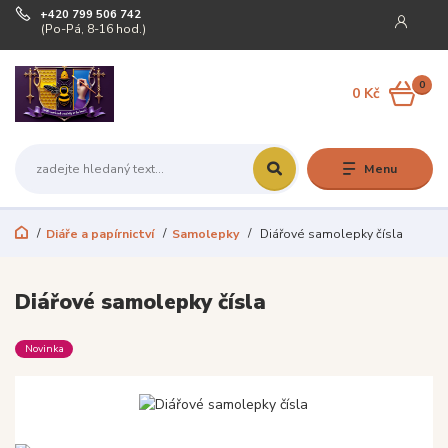
+420 799 506 742
(Po-Pá, 8-16 hod.)
0
0 Kč
Menu
Diáře a papírnictví
Samolepky
Diářové samolepky čísla
Diářové samolepky čísla
Novinka