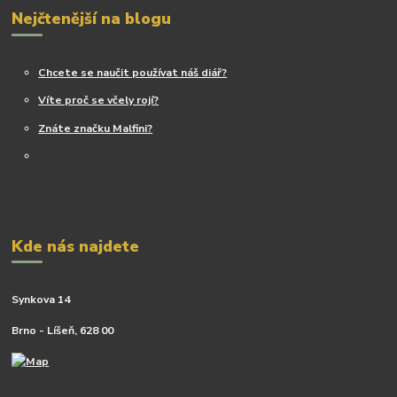
Nejčtenější na blogu
Chcete se naučit používat náš diář?
Víte proč se včely rojí?
Znáte značku Malfini?
Kde nás najdete
Synkova 14
Brno - Líšeň, 628 00