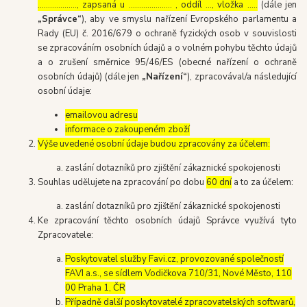
………………., zapsaná u ………………… , oddíl …, vložka …..
(dále jen
„Správce“
), aby ve smyslu nařízení Evropského parlamentu a
Rady (EU) č. 2016/679 o ochraně fyzických osob v souvislosti
se zpracováním osobních údajů a o volném pohybu těchto údajů
a o zrušení směrnice 95/46/ES (obecné nařízení o ochraně
osobních údajů) (dále jen
„Nařízení“
), zpracovával/a následující
osobní údaje:
emailovou adresu
informace o zakoupeném zboží
Výše uvedené osobní údaje budou zpracovány za účelem:
zaslání dotazníků pro zjištění zákaznické spokojenosti
Souhlas udělujete na zpracování po dobu
60 dní
a to za účelem:
zaslání dotazníků pro zjištění zákaznické spokojenosti
Ke zpracování těchto osobních údajů Správce využívá tyto
Zpracovatele:
Poskytovatel služby Favi.cz, provozované společností
FAVI a.s., se sídlem Vodičkova 710/31, Nové Město, 110
00 Praha 1, ČR
Případně další poskytovatelé zpracovatelských softwarů,