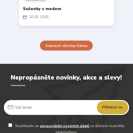
Sušenky s medem
20
01
2025
Zobrazit všechny články
Nepropásněte novinky, akce a slevy!
Přihlásit se
Souhlasím se
zpracováním osobních údajů
za účelem rozesílky
newsletteru.