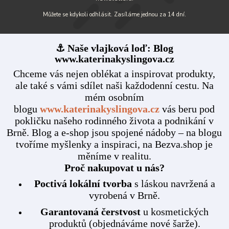
Můžete se kdykoli odhlásit. Zasíláme jednou za 14 dní.
⚓ Naše vlajková loď: Blog
www.katerinakyslingova.cz
Chceme vás nejen oblékat a inspirovat produkty,
ale také s vámi sdílet naši každodenní cestu. Na
mém osobním
blogu
www.katerinakyslingova.cz
vás beru pod
pokličku našeho rodinného života a podnikání v
Brně. Blog a e-shop jsou spojené nádoby – na blogu
tvoříme myšlenky a inspiraci, na Bezva.shop je
měníme v realitu.
Proč nakupovat u nás?
Poctivá lokální tvorba
s láskou navržená a
vyrobená v Brně.
Garantovaná čerstvost
u kosmetických
produktů (objednáváme nové šarže).