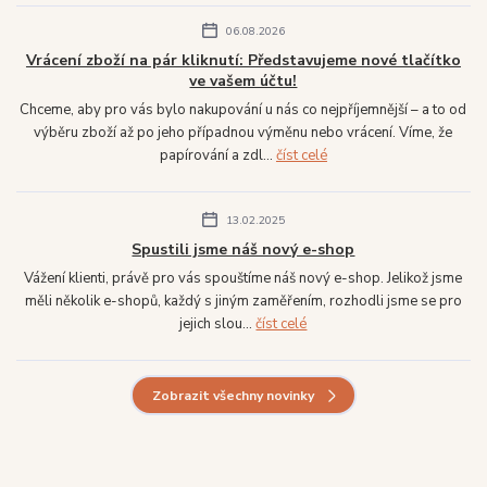
06.08.2026
Vrácení zboží na pár kliknutí: Představujeme nové tlačítko
ve vašem účtu!
Chceme, aby pro vás bylo nakupování u nás co nejpříjemnější – a to od
výběru zboží až po jeho případnou výměnu nebo vrácení. Víme, že
papírování a zdl...
číst celé
13.02.2025
Spustili jsme náš nový e-shop
Vážení klienti, právě pro vás spouštíme náš nový e-shop. Jelikož jsme
měli několik e-shopů, každý s jiným zaměřením, rozhodli jsme se pro
jejich slou...
číst celé
Zobrazit všechny novinky