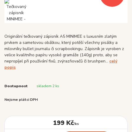
Originální tečkovaný zápisník A5 MINIMEE s luxusním zlatým
prvkem a sametovou obálkou, který potěší všechny pisálky a
milovníky bullet journalu či scrapbookingu. Zápisník je vyroben z
velice kvalitního papíru vysoké gramáže (140g) proto, aby se
nepropíjel při používání fixů, zvýrazňovačů či brushpen...
celý
popis
Dostupnost
skladem 2 ks
Nejsme plátci DPH
199 Kč
/
ks