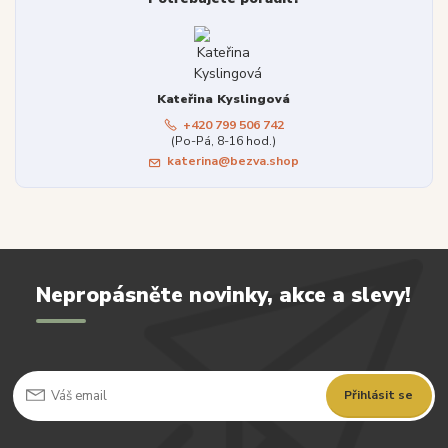
Kateřina Kyslingová
+420 799 506 742
(Po-Pá, 8-16 hod.)
katerina@bezva.shop
Nepropásněte novinky, akce a slevy!
Přihlásit se