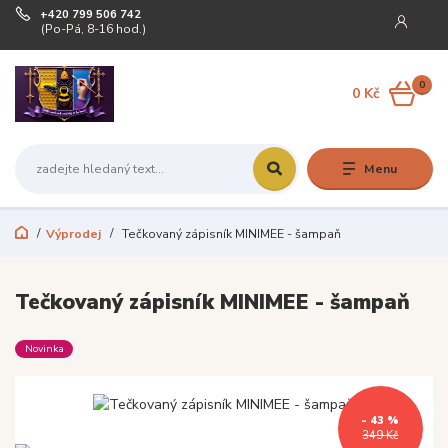
+420 799 506 742
(Po-Pá, 8-16 hod.)
0
0 Kč
Menu
Výprodej
Tečkovaný zápisník MINIMEE - šampaň
Tečkovaný zápisník MINIMEE - šampaň
Novinka
- 43 %
349 Kč