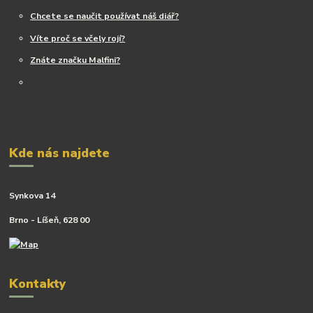
Chcete se naučit používat náš diář?
Víte proč se včely rojí?
Znáte značku Malfini?
Kde nás najdete
Synkova 14
Brno - Líšeň, 628 00
Kontakty