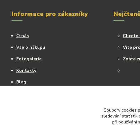
Informace pro zákazníky
Nejčteně
O nás
Chcete 
Vše o nákupu
Víte pro
Fotogalerie
Znáte z
Kontakty
Blog
Soubory cookies 
sledování statisti
při používání 
Vytvoříla Kateřina Kyslingová- všechny práva vyhrazena