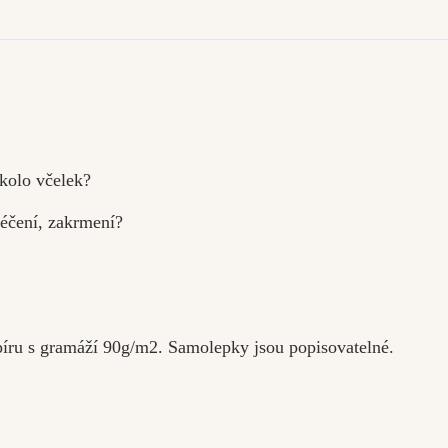
okolo včelek?
éčení, zakrmení?
íru s gramáží 90g/m2. Samolepky jsou popisovatelné.