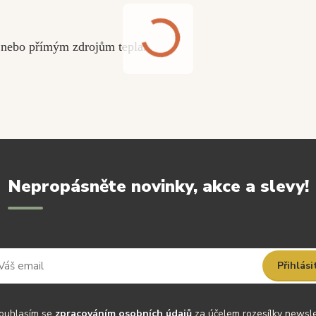
 nebo přímým zdrojům tepla.
Nepropásněte novinky, akce a slevy!
Přihlási
uhlasím se
zpracováním osobních údajů
za účelem rozesílky newsle