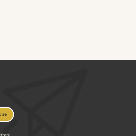
t se
tteru.