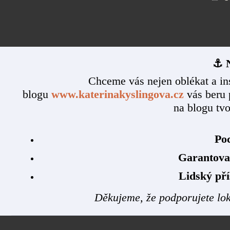
⚓ N
Chceme vás nejen oblékat a in
blogu
www.katerinakyslingova.cz
vás beru 
na blogu tvo
Poc
Garantova
Lidský pří
Děkujeme, že podporujete lok