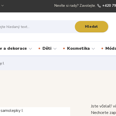
Nevíte si rady? Zavolejte.
+420 79
Hledat
 a dekorace
Děti
Kosmetika
Móda
 I.
Jste včelař/ v
Nechcete zapo