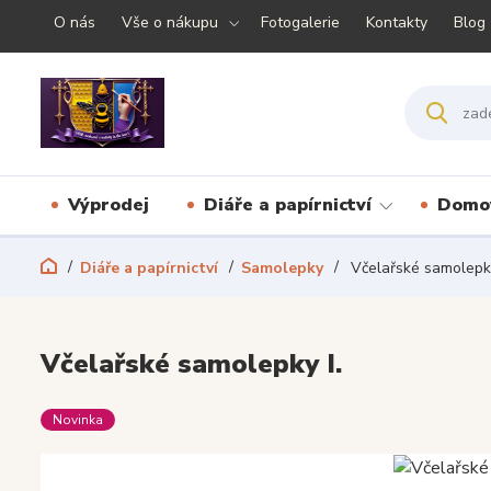
O nás
Vše o nákupu
Fotogalerie
Kontakty
Blog
Výprodej
Diáře a papírnictví
Domov
Diáře a papírnictví
Samolepky
Včelařské samolepky
Včelařské samolepky I.
Novinka