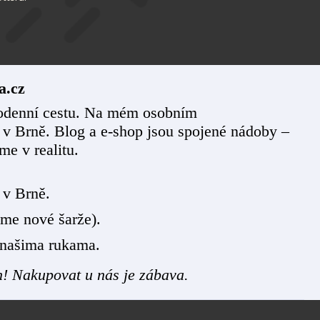
a.cz
ždodenní cestu. Na mém osobním
 v Brně. Blog a e-shop jsou spojené nádoby –
me v realitu.
 v Brně.
me nové šarže).
 našima rukama.
h! Nakupovat u nás je zábava.