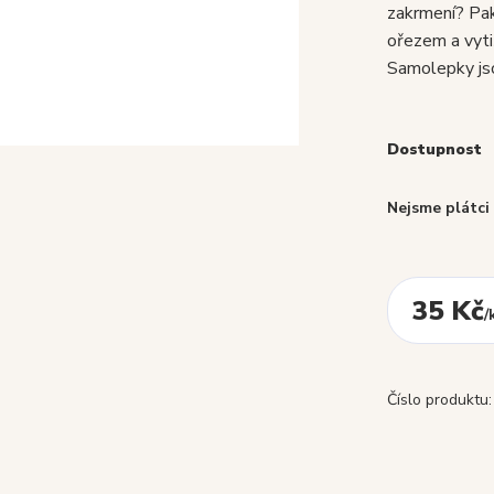
zakrmení? Pa
ořezem a vyt
Samolepky jso
Dostupnost
Nejsme plátc
35 Kč
/
Číslo produktu: