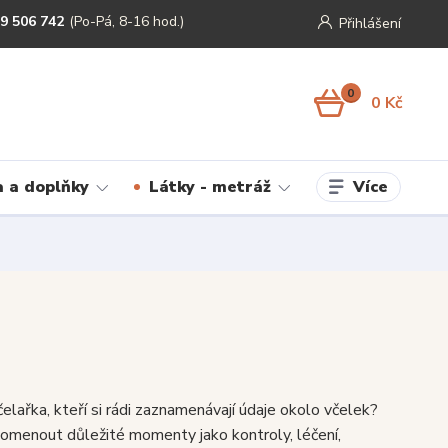
9 506 742
(Po-Pá, 8-16 hod.)
Přihlášení
0
0 Kč
Více
 a doplňky
Látky - metráž
čelařka, kteří si rádi zaznamenávají údaje okolo včelek?
menout důležité momenty jako kontroly, léčení,