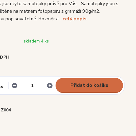
k jsou tyto samolepky právě pro Vás. Samolepky jsou s
ištěné na matném fotopapíru s gramáží 90g/m2.
u popisovatelné. Rozměr a...
celý popis
skladem 4 ks
i DPH
Přidat do košíku
ks
Z004