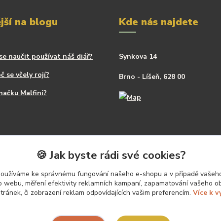
jší na blogu
Kde nás najdete
se naučit používat náš diář?
Synkova 14
č se včely rojí?
Brno - Líšeň, 628 00
načku Malfini?
🍪 Jak byste rádi své cookies?
používáme ke správnému fungování našeho e-shopu a v případě vašeho
k o webu, měření efektivity reklamních kampaní, zapamatování vašeho o
stránek, či zobrazení reklam odpovídajících vašim preferencím.
Více k v