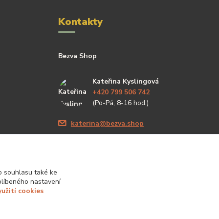
Kontakty
Bezva Shop
Kateřina Kyslingová
+420 799 506 742
(Po-Pá, 8-16 hod.)
katerina@bezva.shop
 souhlasu také ke
blíbeného nastavení
yužití cookies
Vytvořeno na
Eshop-rychle.cz