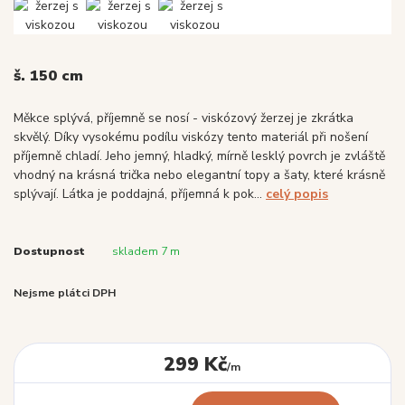
š. 150 cm
Měkce splývá, příjemně se nosí - viskózový žerzej je zkrátka
skvělý. Díky vysokému podílu viskózy tento materiál při nošení
příjemně chladí. Jeho jemný, hladký, mírně lesklý povrch je zvláště
vhodný na krásná trička nebo elegantní topy a šaty, které krásně
splývají. Látka je poddajná, příjemná k pok...
celý popis
Dostupnost
skladem 7 m
Nejsme plátci DPH
299 Kč
/
m