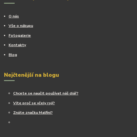
O nás
Vše o nákupu
Fotogalerie
Kontakty
Blog
Nejčtenější na blogu
Chcete se naučit používat náš diář?
Víte proč se včely rojí?
Znáte značku Malfini?