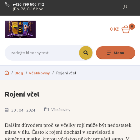
+420 799 506 742
(Po-Pá, 8-16 hod.)
0
0 Kč
Menu
Blog
Včelíkoviny
Rojení včel
Rojení včel
Včelíkoviny
30
04
2024
Dalším důvodem proč se včelky rojí může být nedostatek
místa v úlu. Často k rojení dochází v souvislosti s
výměnou matky, kterou včelstvo někdy provádí samo. V