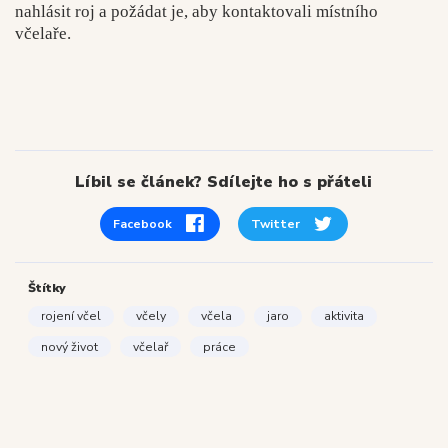
nahlásit roj a požádat je, aby kontaktovali místního
včelaře.
Líbil se článek? Sdílejte ho s přáteli
Facebook
Twitter
Štítky
rojení včel
včely
včela
jaro
aktivita
nový život
včelař
práce