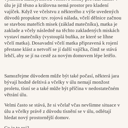
úlu je již těsno a královna nemá prostor pro kladení
vajíček. Když ve včelstvu z některého z výše uvedených
důvodů propukne tzv. rojová nálada, včelí dělnice začnou
se stavbou mateřích misek (základ matečníku), matka je
zaklade a včely následně na těchto zakladených miskách
vystaví matečníky (vystouplá buňka, ze které se líhne
včelí matka). Dosavadní včelí matka připravená k rojení
přestane klást a netvoří se jí další vajíčka, čímž se stává
lehčí, aby se jí na cestě za novým domovem lépe letělo.
Samozřejme důvodem může být také počasí, některá jara
bývají hodně deštivá a včelky v úlu nemají monžost
proletu, tísní se a také může být příčina v nedostatečném
větrání úlu.
Velmi často se stává, že si včelař včas nevšimne situace v
úlu a včelky právě z důvodu tísnění se v úlu, odlétají
hledat nový prostornější domov.
Co je to roj?