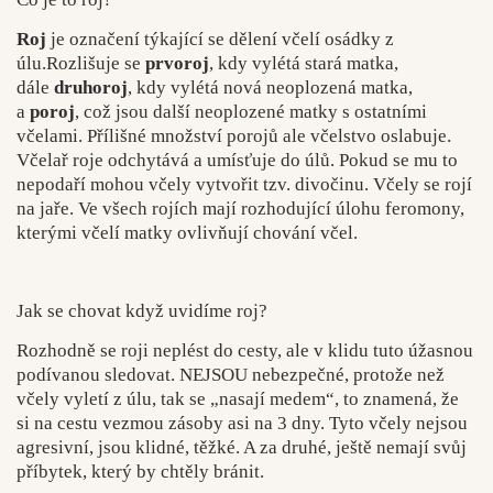
Roj
je označení týkající se dělení včelí osádky z
úlu.
Rozlišuje se
prvoroj
, kdy vylétá stará matka,
dále
druhoroj
, kdy vylétá nová neoplozená matka,
a
poroj
, což jsou další neoplozené matky s ostatními
včelami. Přílišné množství porojů ale včelstvo oslabuje.
Včelař roje odchytává a umísťuje do úlů. Pokud se mu to
nepodaří mohou včely vytvořit tzv. divočinu. Včely se rojí
na jaře. Ve všech rojích mají rozhodující úlohu feromony,
kterými včelí matky ovlivňují chování včel.
Jak se chovat když uvidíme roj?
Rozhodně se roji neplést do cesty, ale v klidu tuto úžasnou
podívanou sledovat. NEJSOU nebezpečné, protože než
včely vyletí z úlu, tak se „nasají medem“, to znamená, že
si na cestu vezmou zásoby asi na 3 dny. Tyto včely nejsou
agresivní, jsou klidné, těžké. A za druhé, ještě nemají svůj
příbytek, který by chtěly bránit.