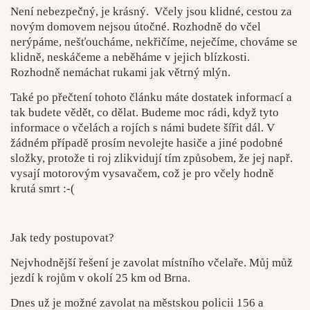
Není nebezpečný, je krásný. Včely jsou klidné, cestou za
novým domovem nejsou útočné. Rozhodně do včel
nerýpáme, nešťoucháme, nekřičíme, neječíme, chováme se
klidně, neskáčeme a neběháme v jejich blízkosti.
Rozhodně nemáchat rukami jak větrný mlýn.
Také po přečtení tohoto článku máte dostatek informací a
tak budete vědět, co dělat. Budeme moc rádi, když tyto
informace o včelách a rojích s námi budete šířit dál. V
žádném případě prosím nevolejte hasiče a jiné podobné
složky, protože ti roj zlikvidují tím způsobem, že jej např.
vysají motorovým vysavačem, což je pro včely hodně
krutá smrt :-(
Jak tedy postupovat?
Nejvhodnější řešení je zavolat místního včelaře. Můj můž
jezdí k rojům v okolí 25 km od Brna.
Dnes už je možné zavolat na městskou policii 156 a