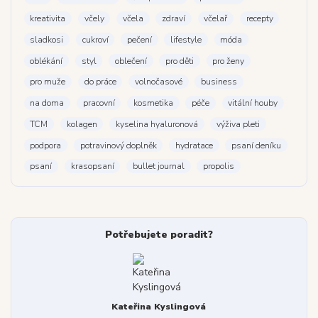
kreativita
včely
včela
zdraví
včelař
recepty
sladkosi
cukroví
pečení
lifestyle
móda
oblékání
styl
oblečení
pro děti
pro ženy
pro muže
do práce
volnočasové
business
na doma
pracovní
kosmetika
péče
vitální houby
TCM
kolagen
kyselina hyaluronová
výživa pleti
podpora
potravinový doplněk
hydratace
psaní deníku
psaní
krasopsaní
bullet journal
propolis
Potřebujete poradit?
Kateřina Kyslingová