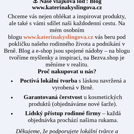
⚓ Naše vlajková loď: Blog
www.katerinakyslingova.cz
Chceme vás nejen oblékat a inspirovat produkty,
ale také s vámi sdílet naši každodenní cestu. Na
mém osobním
blogu
www.katerinakyslingova.cz
vás beru pod
pokličku našeho rodinného života a podnikání v
Brně. Blog a e-shop jsou spojené nádoby – na blogu
tvoříme myšlenky a inspiraci, na Bezva.shop je
měníme v realitu.
Proč nakupovat u nás?
Poctivá lokální tvorba
s láskou navržená a
vyrobená v Brně.
Garantovaná čerstvost
u kosmetických
produktů (objednáváme nové šarže).
Lidský přístup rodinné firmy
– každá
objednávka prochází našima rukama.
Děkujeme, že podporujete lokální tvůrce a