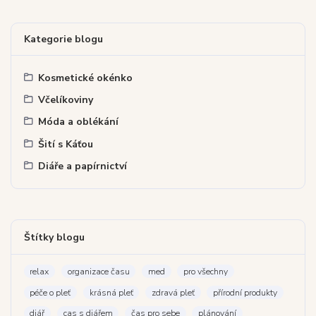
Kategorie blogu
Kosmetické okénko
Včelíkoviny
Móda a oblékání
Šití s Káťou
Diáře a papírnictví
Štítky blogu
relax
organizace času
med
pro všechny
péče o pleť
krásná pleť
zdravá pleť
přírodní produkty
diář
cas s diářem
čas pro sebe
plánování