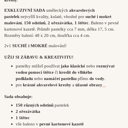
EXKLUZIVNÍ SADA
uměleckých
akvarelových
pastelek
nejvyšší kvality, kulaté, vhodné pro
suché i mokré
malování
,
150 odstínů
,
2 ořezávátka
,
1 štětec
. Baleno v pevné
kartonové kazetě. Průměr pastelky cca 7 mm, délka 17, 5 cm.
Rozměry balení: 48 x 20 cm, tloušťka cca 4 cm.
2v1
SUCHÉ i MOKRÉ
malování!
UŽIJ SI ZÁBAVU & KREATIVITU!
pastelky můžeš používat
jako klasické
nebo
rozmývat
vodou pomocí štětce
či
kreslit do vlhkého
podkladu
nebo
namáčet pastelku
přímo
do vody
.
pro
krásné akvarelové kresby
a
úžasné obrazy
Sada obsahuje:
150 různých odstínů
pastelek
2 ořezávátka
1 štětec
vše baleno v
pevné kartonové kazetě