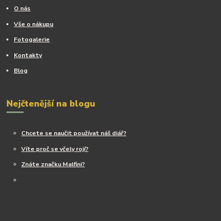
O nás
Vše o nákupu
Fotogalerie
Kontakty
Blog
Nejčtenější na blogu
Chcete se naučit používat náš diář?
Víte proč se včely rojí?
Znáte značku Malfini?