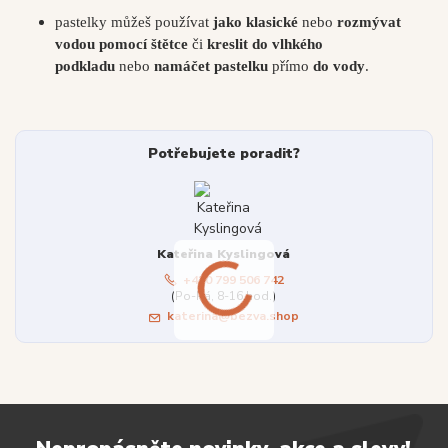
pastelky můžeš používat
jako klasické
nebo
rozmývat
vodou pomocí štětce
či
kreslit do vlhkého
podkladu
nebo
namáčet pastelku
přímo
do vody
.
Potřebujete poradit?
Kateřina Kyslingová
+420 799 506 742
(Po-Pá, 8-16 hod.)
katerina@bezva.shop