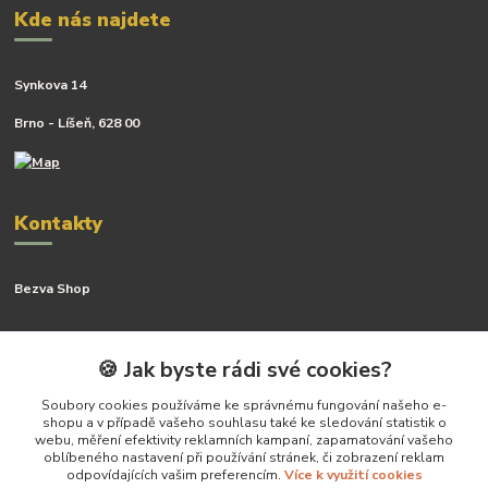
Kde nás najdete
Synkova 14
Brno - Líšeň, 628 00
Kontakty
Bezva Shop
Kateřina Kyslingová
+420 799 506 742
🍪 Jak byste rádi své cookies?
(Po-Pá, 8-16 hod.)
Soubory cookies používáme ke správnému fungování našeho e-
shopu a v případě vašeho souhlasu také ke sledování statistik o
katerina@bezva.shop
webu, měření efektivity reklamních kampaní, zapamatování vašeho
oblíbeného nastavení při používání stránek, či zobrazení reklam
odpovídajících vašim preferencím.
Více k využití cookies