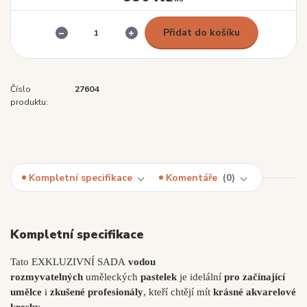
Přidat do košíku
Číslo
27604
produktu:
Kompletní specifikace
Komentáře
0
Kompletní specifikace
Tato EXKLUZIVNÍ SADA
vodou
rozmyvatelných
uměleckých
pastelek
je idelální
pro začínající
umělce
i
zkušené profesionály
, kteří chtějí mít
krásné akvarelové
kresby.