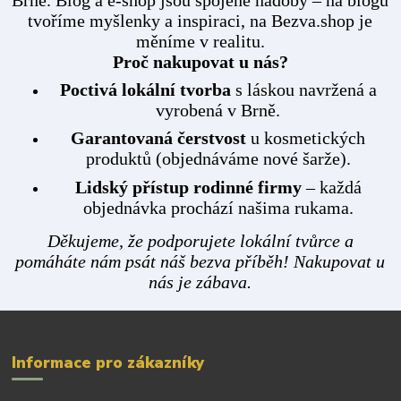
Brně. Blog a e-shop jsou spojené nádoby – na blogu
tvoříme myšlenky a inspiraci, na Bezva.shop je
měníme v realitu.
Proč nakupovat u nás?
Poctivá lokální tvorba
s láskou navržená a
vyrobená v Brně.
Garantovaná čerstvost
u kosmetických
produktů (objednáváme nové šarže).
Lidský přístup rodinné firmy
– každá
objednávka prochází našima rukama.
Děkujeme, že podporujete lokální tvůrce a
pomáháte nám psát náš bezva příběh! Nakupovat u
nás je zábava.
Informace pro zákazníky