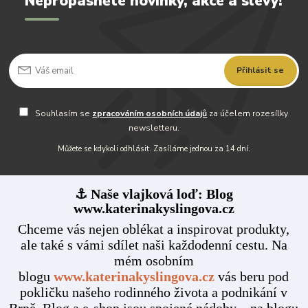
Nepropásněte novinky, akce a slevy!
Přihlásit se
Souhlasím se
zpracováním osobních údajů
za účelem rozesílky
newsletteru.
Můžete se kdykoli odhlásit. Zasíláme jednou za 14 dní.
⚓ Naše vlajková loď: Blog
www.katerinakyslingova.cz
Chceme vás nejen oblékat a inspirovat produkty,
ale také s vámi sdílet naši každodenní cestu. Na
mém osobním
blogu
www.katerinakyslingova.cz
vás beru pod
pokličku našeho rodinného života a podnikání v