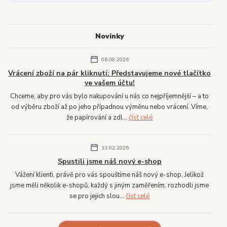
Novinky
06.08.2026
Vrácení zboží na pár kliknutí: Představujeme nové tlačítko
ve vašem účtu!
Chceme, aby pro vás bylo nakupování u nás co nejpříjemnější – a to
od výběru zboží až po jeho případnou výměnu nebo vrácení. Víme,
že papírování a zdl...
číst celé
13.02.2025
Spustili jsme náš nový e-shop
Vážení klienti, právě pro vás spouštíme náš nový e-shop. Jelikož
jsme měli několik e-shopů, každý s jiným zaměřením, rozhodli jsme
se pro jejich slou...
číst celé