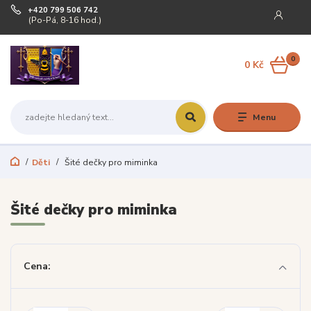
+420 799 506 742
(Po-Pá, 8-16 hod.)
0
0 Kč
Menu
Děti
Šité dečky pro miminka
Šité dečky pro miminka
Cena: