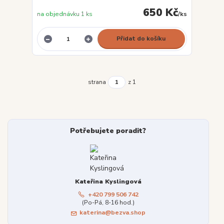
650 Kč
na objednávku 1 ks
/
ks
Přidat do košíku
strana
z 1
Potřebujete poradit?
Kateřina Kyslingová
+420 799 506 742
(Po-Pá, 8-16 hod.)
katerina@bezva.shop