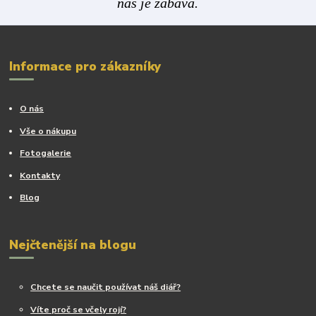
nás je zábava.
Informace pro zákazníky
O nás
Vše o nákupu
Fotogalerie
Kontakty
Blog
Nejčtenější na blogu
Chcete se naučit používat náš diář?
Víte proč se včely rojí?