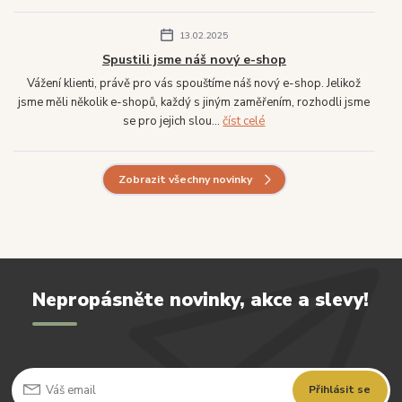
13.02.2025
Spustili jsme náš nový e-shop
Vážení klienti, právě pro vás spouštíme náš nový e-shop. Jelikož
jsme měli několik e-shopů, každý s jiným zaměřením, rozhodli jsme
se pro jejich slou...
číst celé
Zobrazit všechny novinky
Nepropásněte novinky, akce a slevy!
Přihlásit se