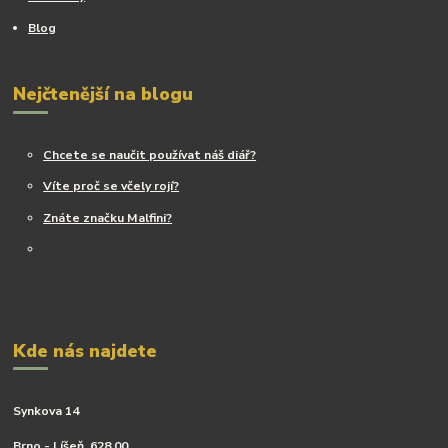
Blog
Nejčtenější na blogu
Chcete se naučit používat náš diář?
Víte proč se včely rojí?
Znáte značku Malfini?
Kde nás najdete
Synkova 14
Brno - Líšeň, 628 00