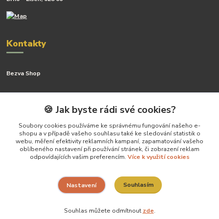
Kontakty
Bezva Shop
Kateřina Kyslingová
+420 799 506 742
🍪 Jak byste rádi své cookies?
(Po-Pá, 8-16 hod.)
Soubory cookies používáme ke správnému fungování našeho e-
shopu a v případě vašeho souhlasu také ke sledování statistik o
katerina@bezva.shop
webu, měření efektivity reklamních kampaní, zapamatování vašeho
oblíbeného nastavení při používání stránek, či zobrazení reklam
odpovídajících vašim preferencím.
Více k využití cookies
Souhlasím
Nastavení
Vytvoříla Kateřina Kyslingová- všechny práva vyhrazena
Souhlas můžete odmítnout
zde
.
Vytvořeno na
Eshop-rychle.cz