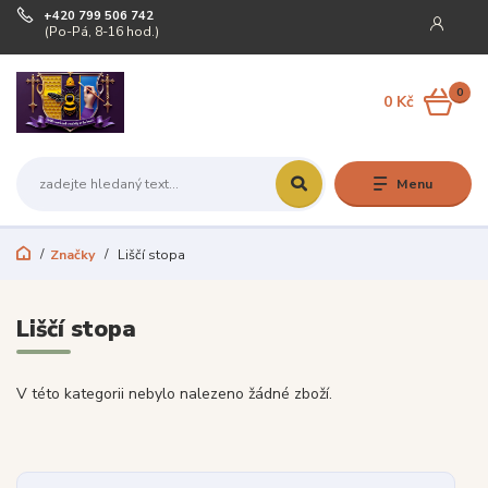
+420 799 506 742
(Po-Pá, 8-16 hod.)
0
0 Kč
Menu
Značky
Liščí stopa
Liščí stopa
V této kategorii nebylo nalezeno žádné zboží.