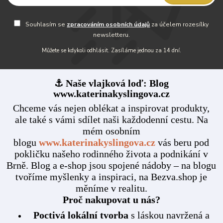
Souhlasím se
zpracováním osobních údajů
za účelem rozesílky
newsletteru.
Můžete se kdykoli odhlásit. Zasíláme jednou za 14 dní.
⚓ Naše vlajková loď: Blog
www.katerinakyslingova.cz
Chceme vás nejen oblékat a inspirovat produkty,
ale také s vámi sdílet naši každodenní cestu. Na
mém osobním
blogu
www.katerinakyslingova.cz
vás beru pod
pokličku našeho rodinného života a podnikání v
Brně. Blog a e-shop jsou spojené nádoby – na blogu
tvoříme myšlenky a inspiraci, na Bezva.shop je
měníme v realitu.
Proč nakupovat u nás?
Poctivá lokální tvorba
s láskou navržená a