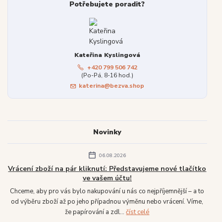
Potřebujete poradit?
Kateřina Kyslingová
+420 799 506 742
(Po-Pá, 8-16 hod.)
katerina@bezva.shop
Novinky
06.08.2026
Vrácení zboží na pár kliknutí: Představujeme nové tlačítko
ve vašem účtu!
Chceme, aby pro vás bylo nakupování u nás co nejpříjemnější – a to
od výběru zboží až po jeho případnou výměnu nebo vrácení. Víme,
že papírování a zdl...
číst celé