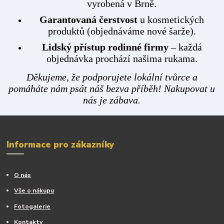
vyrobená v Brně.
Garantovaná čerstvost
u kosmetických
produktů (objednáváme nové šarže).
Lidský přístup rodinné firmy
– každá
objednávka prochází našima rukama.
Děkujeme, že podporujete lokální tvůrce a
pomáháte nám psát náš bezva příběh! Nakupovat u
nás je zábava.
Informace pro zákazníky
O nás
Vše o nákupu
Fotogalerie
Kontakty