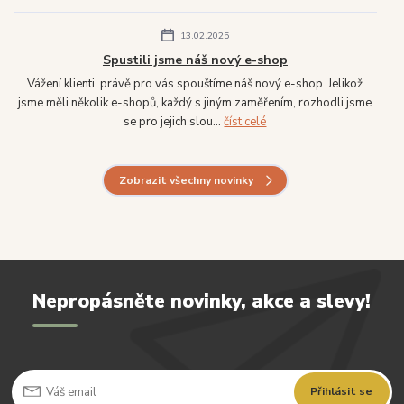
13.02.2025
Spustili jsme náš nový e-shop
Vážení klienti, právě pro vás spouštíme náš nový e-shop. Jelikož
jsme měli několik e-shopů, každý s jiným zaměřením, rozhodli jsme
se pro jejich slou...
číst celé
Zobrazit všechny novinky
Nepropásněte novinky, akce a slevy!
Přihlásit se