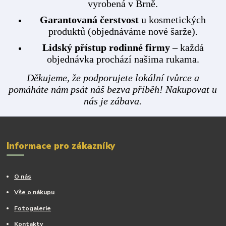
vyrobená v Brně.
Garantovaná čerstvost
u kosmetických
produktů (objednáváme nové šarže).
Lidský přístup rodinné firmy
– každá
objednávka prochází našima rukama.
Děkujeme, že podporujete lokální tvůrce a
pomáháte nám psát náš bezva příběh! Nakupovat u
nás je zábava.
Informace pro zákazníky
O nás
Vše o nákupu
Fotogalerie
Kontakty