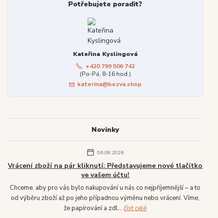
Potřebujete poradit?
Kateřina Kyslingová
+420 799 506 742
(Po-Pá, 8-16 hod.)
katerina@bezva.shop
Novinky
06.08.2026
Vrácení zboží na pár kliknutí: Představujeme nové tlačítko
ve vašem účtu!
Chceme, aby pro vás bylo nakupování u nás co nejpříjemnější – a to
od výběru zboží až po jeho případnou výměnu nebo vrácení. Víme,
že papírování a zdl...
číst celé