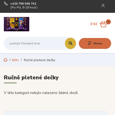
+420 799 506 742
(Po-Pá, 8-16 hod.)
0
0 Kč
Menu
Děti
Ručně pletené dečky
Ručně pletené dečky
V této kategorii nebylo nalezeno žádné zboží.