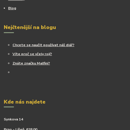
Blog
Nejčtenější na blogu
Chcete se naučit používat náš diář?
Víte proč se včely rojí?
Znáte značku Malfini?
Kde nás najdete
Synkova 14
Brno - Líšeň, 628 00