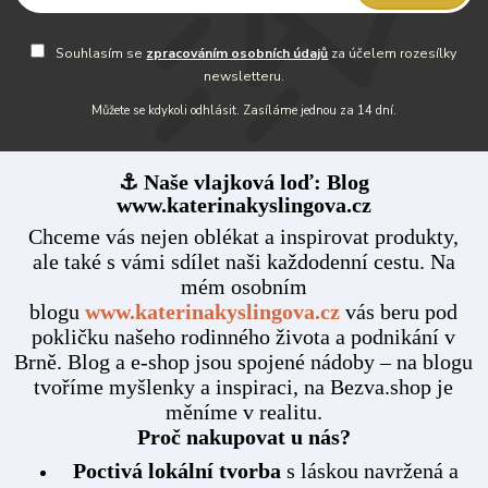
Souhlasím se
zpracováním osobních údajů
za účelem rozesílky
newsletteru.
Můžete se kdykoli odhlásit. Zasíláme jednou za 14 dní.
⚓ Naše vlajková loď: Blog
www.katerinakyslingova.cz
Chceme vás nejen oblékat a inspirovat produkty,
ale také s vámi sdílet naši každodenní cestu. Na
mém osobním
blogu
www.katerinakyslingova.cz
vás beru pod
pokličku našeho rodinného života a podnikání v
Brně. Blog a e-shop jsou spojené nádoby – na blogu
tvoříme myšlenky a inspiraci, na Bezva.shop je
měníme v realitu.
Proč nakupovat u nás?
Poctivá lokální tvorba
s láskou navržená a