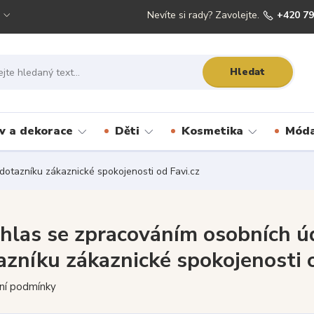
Nevíte si rady? Zavolejte.
+420 79
Hledat
 a dekorace
Děti
Kosmetika
Móda
dotazníku zákaznické spokojenosti od Favi.cz
hlas se zpracováním osobních úd
azníku zákaznické spokojenosti o
ní podmínky