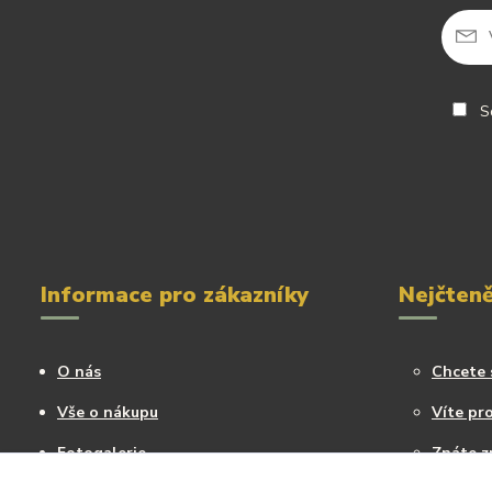
So
Informace pro zákazníky
Nejčteně
O nás
Chcete 
Vše o nákupu
Víte pro
Fotogalerie
Znáte z