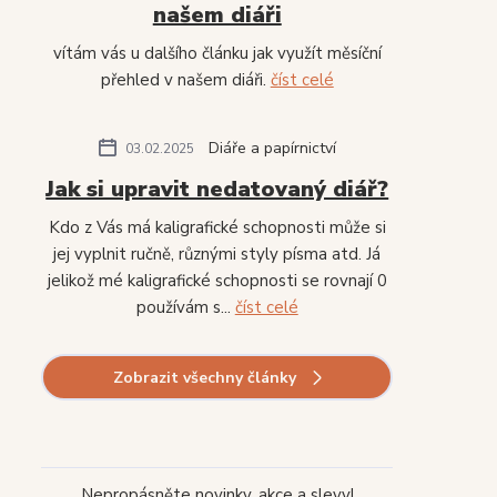
našem diáři
vítám vás u dalšího článku jak využít měsíční
přehled v našem diáři.
číst celé
Diáře a papírnictví
03.02.2025
Jak si upravit nedatovaný diář?
Kdo z Vás má kaligrafické schopnosti může si
jej vyplnit ručně, různými styly písma atd. Já
jelikož mé kaligrafické schopnosti se rovnají 0
používám s...
číst celé
Zobrazit všechny články
Nepropásněte novinky, akce a slevy!