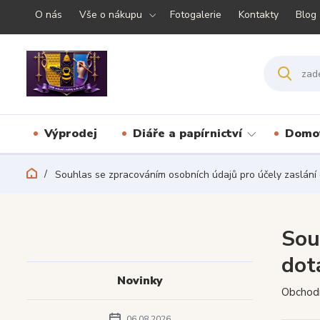
O nás
Vše o nákupu
Fotogalerie
Kontakty
Blog
Výprodej
Diáře a papírnictví
Domov
Souhlas se zpracováním osobních údajů pro účely zaslání 
Sou
dot
Novinky
Obchod
06.08.2026