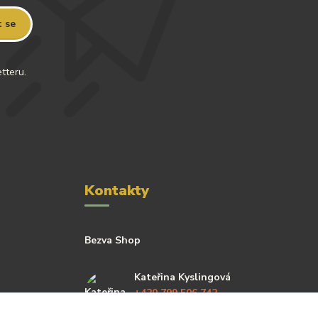
t se
tteru.
Kontakty
Bezva Shop
Kateřina Kyslingová
+420 799 506 742
(Po-Pá, 8-16 hod.)