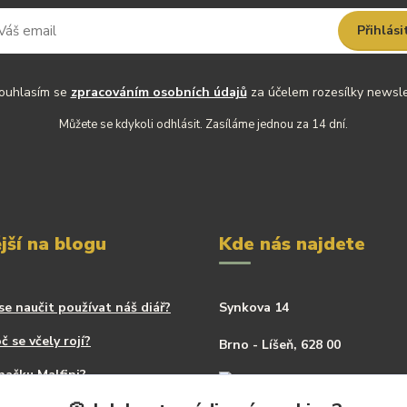
Přihlási
uhlasím se
zpracováním osobních údajů
za účelem rozesílky newsle
Můžete se kdykoli odhlásit. Zasíláme jednou za 14 dní.
jší na blogu
Kde nás najdete
se naučit používat náš diář?
Synkova 14
č se včely rojí?
Brno - Líšeň, 628 00
načku Malfini?