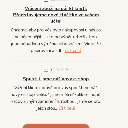
Vrácení zboží na pár kliknutí:
Představujeme nové tlačítko ve vašem
účtu!
Chceme, aby pro vás bylo nakupování u nás co
nejpříjemnější – a to od výběru zboží až po
jeho případnou výměnu nebo vrácení. Víme, že
papírování a zdl...
číst celé
13.02.2025
Spustili jsme náš nový e-shop
Vážení klienti, právě pro vás spouštíme náš
nový e-shop. Jelikož jsme měli několik e-shopů,
každý s jiným zaměřením, rozhodli jsme se pro
jejich slou...
číst celé