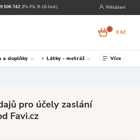
9 506 742
(Po-Pá, 8-16 hod.)
Přihlášení
0
0 Kč
Více
 a doplňky
Látky - metráž
ajů pro účely zaslání
d Favi.cz