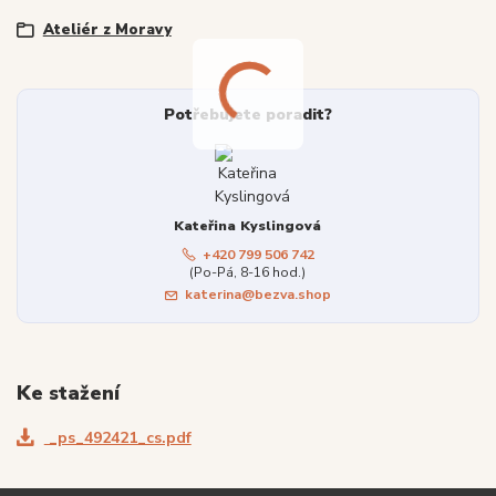
Ateliér z Moravy
Potřebujete poradit?
Kateřina Kyslingová
+420 799 506 742
(Po-Pá, 8-16 hod.)
katerina@bezva.shop
Ke stažení
_ps_492421_cs.pdf