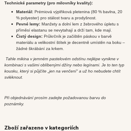
Technické parametry (pro milovníky kvality):
Materiál:
Prémiová výplňková pletenina (80 % bavlna, 20
% polyester) pro stálost tvaru a prodyšnost.
Pevné lemy:
Manžety a dolní lem z žebrového úpletu s
příměsí elastanu se nevytahají a drží tam, kde mají.
Čistý design:
Průkrčník je začištěn páskou v barvě
materiálu a velikostní štítek je decentně umístěn na boku –
žádné škrábání za krkem.
Tahle mikina v jemném pastelovém odstínu nejlépe vynikne v
kombinaci s vašimi oblíbenými džíny nebo legínami. Je to ten typ
kousku, který si půjčíte „jen na venčení“ a už ho nebudete chtít
svléknout.
Při objednávání prosím zadejte požadovanou barvu do
poznámky.
Zboží zařazeno v kategoriích