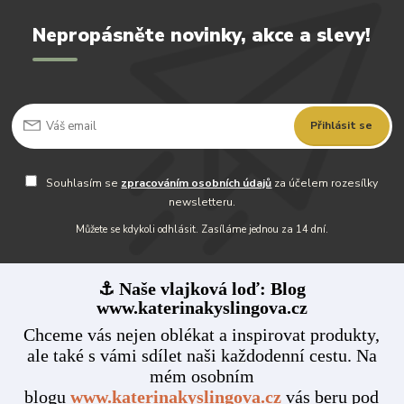
Nepropásněte novinky, akce a slevy!
Přihlásit se
Souhlasím se
zpracováním osobních údajů
za účelem rozesílky
newsletteru.
Můžete se kdykoli odhlásit. Zasíláme jednou za 14 dní.
⚓ Naše vlajková loď: Blog
www.katerinakyslingova.cz
Chceme vás nejen oblékat a inspirovat produkty,
ale také s vámi sdílet naši každodenní cestu. Na
mém osobním
blogu
www.katerinakyslingova.cz
vás beru pod