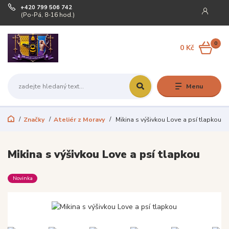
+420 799 506 742
(Po-Pá, 8-16 hod.)
0
0 Kč
Menu
Značky
Ateliér z Moravy
Mikina s výšivkou Love a psí tlapkou
Mikina s výšivkou Love a psí tlapkou
Novinka