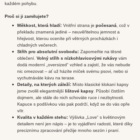
každém pohybu.
Proč si ji zamilujete?
Měkkost, která hladí:
Vnitřní strana je
počesaná
, což v
překladu znamená jediné – neuvěřitelnou jemnost a
hřejivost, kterou oceníte při větrných procházkách i
chladných večerech.
Střih pro absolutní svobodu:
Zapomeňte na těsné
oblečení.
Volný střih s nízkohlavicovými rukávy
vám
dodá moderní „oversized“ vzhled a zajistí, že vás nebude
nic omezovat – ať už házíte míček svému psovi, nebo si
vychutnáváte kávu na terase.
Detaily, na kterých záleží:
Místo klasické klokaní kapsy
jsme zvolili elegantnější
lištové kapsy
. Působí čistším
dojmem, ale stále do nich schováte ruce i nezbytnosti.
Kapuce s podšívkou vás pak podrží, když se do vás opře
vítr.
Kvalita v každém stehu:
Výšivka „Love“ s květinovým
detailem není jen nápis – je to vyjádření radosti, které díky
preciznímu zpracování přežije mnoho sezón i praní.