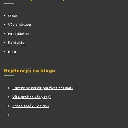
O nás
Vše o nákupu
Fotogalerie
Kontakty
Blog
Nejčtenější na blogu
Chcete se naučit používat náš diář?
Víte proč se včely rojí?
Znáte značku Malfini?