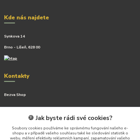
Kde nás najdete
Synkova 14
Brno - Líšeň, 628 00
Kontakty
Bezva Shop
Kateřina Kyslingová
+420 799 506 742
🍪 Jak byste rádi své cookies?
(Po-Pá, 8-16 hod.)
Soubory cookies používáme ke správnému fungování našeho e-
shopu a v případě vašeho souhlasu také ke sledování statistik o
katerina@bezva.shop
webu, měření efektivity reklamních kampaní, zapamatování vašeho