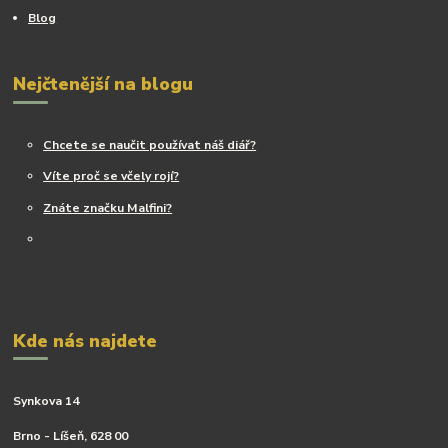
Blog
Nejčtenější na blogu
Chcete se naučit používat náš diář?
Víte proč se včely rojí?
Znáte značku Malfini?
Kde nás najdete
Synkova 14
Brno - Líšeň, 628 00