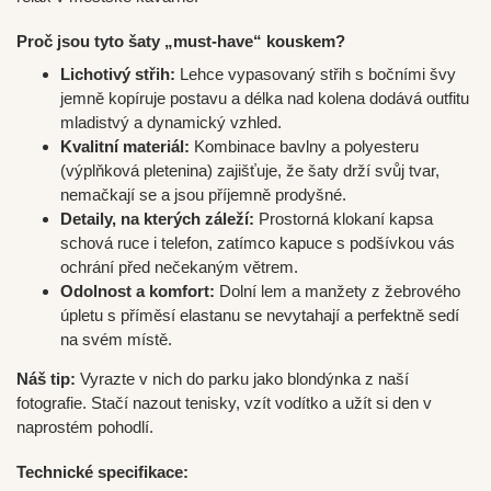
Proč jsou tyto šaty „must-have“ kouskem?
Lichotivý střih:
Lehce vypasovaný střih s bočními švy
jemně kopíruje postavu a délka nad kolena dodává outfitu
mladistvý a dynamický vzhled.
Kvalitní materiál:
Kombinace bavlny a polyesteru
(výplňková pletenina) zajišťuje, že šaty drží svůj tvar,
nemačkají se a jsou příjemně prodyšné.
Detaily, na kterých záleží:
Prostorná klokaní kapsa
schová ruce i telefon, zatímco kapuce s podšívkou vás
ochrání před nečekaným větrem.
Odolnost a komfort:
Dolní lem a manžety z žebrového
úpletu s příměsí elastanu se nevytahají a perfektně sedí
na svém místě.
Náš tip:
Vyrazte v nich do parku jako blondýnka z naší
fotografie. Stačí nazout tenisky, vzít vodítko a užít si den v
naprostém pohodlí.
Technické specifikace: