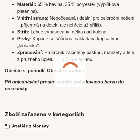
Materiál:
65 % bavlna, 35 % polyester (výplňková
pletenina).
Vnitřní strana:
Nepočesaná (ideální pro celoroční nošení
– příjemná na dotek, ale nehřeje až příliš).
Střih:
Lehce vypasovaný, délka nad kolena.
Prvky:
Kapuce se šňůrkou, nakládaná kapsa typu
„klokanka“.
Zpracování:
Průkrčník začištěný páskou, manžety a lem
z pružného úpletu 1:1 s 5 % elastanu.
Oblečte si pohodlí. Oblečte si radost.
Při objednávání prosím zadejte požadovanou barvu do
poznámky.
Zboží zařazeno v kategoriích
Ateliér z Moravy