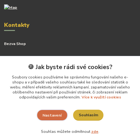
Kontakty
Bezva Shop
Kateřina Kyslingová
+420 799 506 742
🍪 Jak byste rádi své cookies?
(Po-Pá, 8-16 hod.)
Soubory cookies používáme ke správnému fungování našeho e-
shopu a v případě vašeho souhlasu také ke sledování statistik o
katerina@bezva.shop
webu, měření efektivity reklamních kampaní, zapamatování vašeho
oblíbeného nastavení při používání stránek, či zobrazení reklam
odpovídajících vašim preferencím.
Více k využití cookies
Souhlasím
Nastavení
Vytvoříla Kateřina Kyslingová- všechny práva vyhrazena
Souhlas můžete odmítnout
zde
.
Vytvořeno na
Eshop-rychle.cz