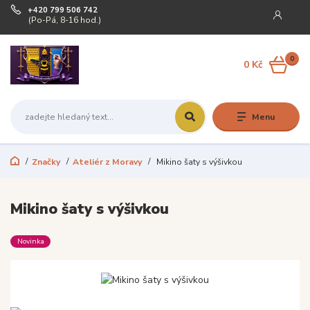
+420 799 506 742
(Po-Pá, 8-16 hod.)
0
0 Kč
Menu
Značky
Ateliér z Moravy
Mikino šaty s výšivkou
Mikino šaty s výšivkou
Novinka