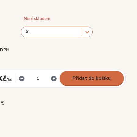
Není skladem
i DPH
Kč
Přidat do košíku
/
ks
'5