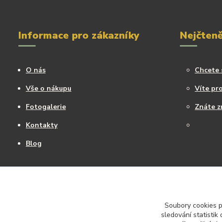
Informace pro zákazníky
Nejčteně
O nás
Chcete 
Vše o nákupu
Víte pro
Fotogalerie
Znáte z
Kontakty
Blog
Soubory cookies 
sledování statisti