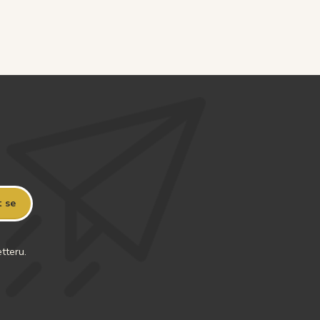
t se
tteru.