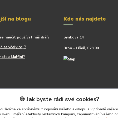
jší na blogu
Kde nás najdete
se naučit používat náš diář?
Synkova 14
č se včely rojí?
Brno - Líšeň, 628 00
načku Malfini?
🍪 Jak byste rádi své cookies?
používáme ke správnému fungování našeho e-shopu a v případě vašeho
k o webu, měření efektivity reklamních kampaní, zapamatování vašeho o