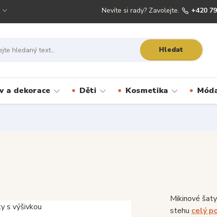
Nevíte si rady? Zavolejte.
+420 79
Hledat
 a dekorace
Děti
Kosmetika
Móda
Mikinové šaty,
stehu
celý p