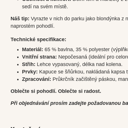
sedí na svém místě.
Náš tip:
Vyrazte v nich do parku jako blondýnka z naš
naprostém pohodlí.
Technické specifikace:
Materiál:
65 % bavlna, 35 % polyester (výplňk
Vnitřní strana:
Nepočesaná (ideální pro celoroč
Střih:
Lehce vypasovaný, délka nad kolena.
Prvky:
Kapuce se šňůrkou, nakládaná kapsa t
Zpracování:
Průkrčník začištěný páskou, manž
Oblečte si pohodlí. Oblečte si radost.
Při objednávání prosím zadejte požadovanou b