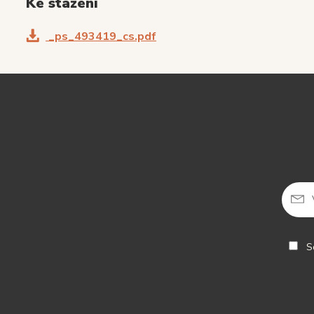
Ke stažení
_ps_493419_cs.pdf
So