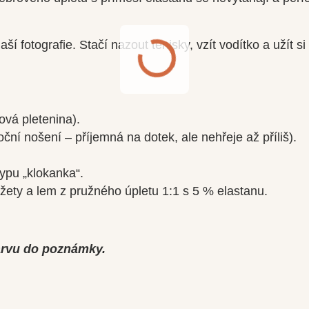
í fotografie. Stačí nazout tenisky, vzít vodítko a užít si
ová pletenina).
ní nošení – příjemná na dotek, ale nehřeje až příliš).
ypu „klokanka“.
ety a lem z pružného úpletu 1:1 s 5 % elastanu.
arvu do poznámky.