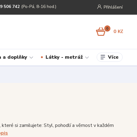
9 506 742
(Po-Pá, 8-16 hod.)
Přihlášení
0
0 Kč
Více
 a doplňky
Látky - metráž
 které si zamilujete: Styl, pohodlí a věrnost v každém
opis