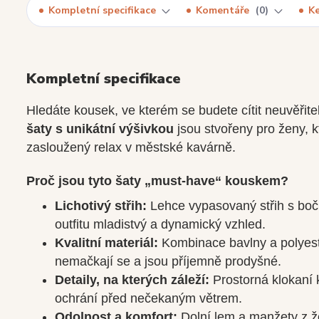
Kompletní specifikace
Komentáře
0
Ke
Kompletní specifikace
Hledáte kousek, ve kterém se budete cítit neuvěřit
šaty s unikátní výšivkou
jsou stvořeny pro ženy, kt
zasloužený relax v městské kavárně.
Proč jsou tyto šaty „must-have“ kouskem?
Lichotivý střih:
Lehce vypasovaný střih s boč
outfitu mladistvý a dynamický vzhled.
Kvalitní materiál:
Kombinace bavlny a polyester
nemačkají se a jsou příjemně prodyšné.
Detaily, na kterých záleží:
Prostorná klokaní 
ochrání před nečekaným větrem.
Odolnost a komfort:
Dolní lem a manžety z že