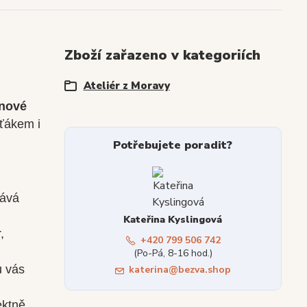
Zboží zařazeno v kategoriích
Ateliér z Moravy
nové
rťákem i
Potřebujete poradit?
dává
Kateřina Kyslingová
,
+420 799 506 742
(Po-Pá, 8-16 hod.)
u vás
katerina@bezva.shop
ektně