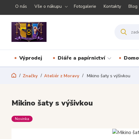
O nás
Vše o nákupu
Fotogalerie
Kontakty
Blog
Výprodej
Diáře a papírnictví
Domov
Značky
Ateliér z Moravy
Mikino šaty s výšivkou
Mikino šaty s výšivkou
Novinka