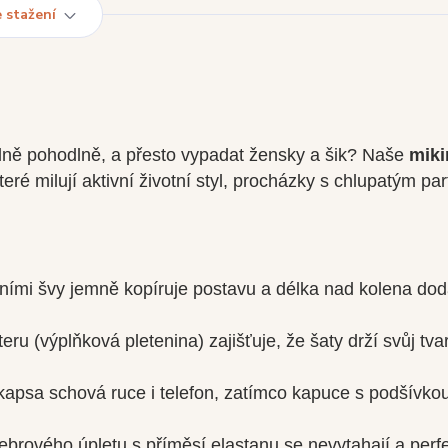
 stažení
elně pohodlně, a přesto vypadat žensky a šik? Naše
miki
eré milují aktivní životní styl, procházky s chlupatým pa
ními švy jemně kopíruje postavu a délka nad kolena do
u (výplňková pletenina) zajišťuje, že šaty drží svůj tvar
kapsa schová ruce i telefon, zatímco kapuce s podšívko
brového úpletu s příměsí elastanu se nevytahají a perf