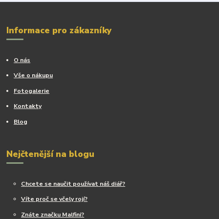
Informace pro zákazníky
O nás
Vše o nákupu
Fotogalerie
Kontakty
Blog
Nejčtenější na blogu
Chcete se naučit používat náš diář?
Víte proč se včely rojí?
Znáte značku Malfini?