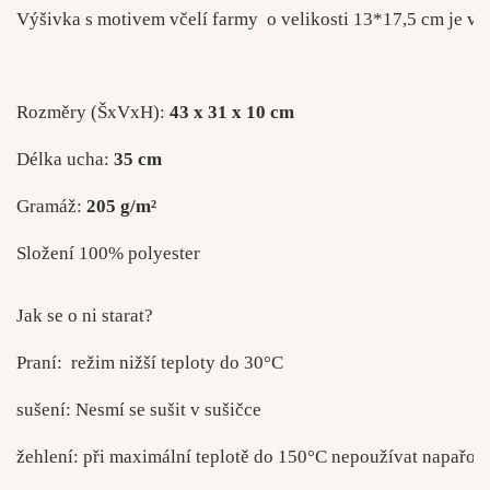
Výšivka s motivem včelí farmy  o velikosti 13*17,5 cm je vy
Rozměry (ŠxVxH): 
43 x 31 x 10 cm
Délka ucha: 
35 cm
Gramáž: 
205 g/m²
Složení 100% polyester
Jak se o ni starat?
Praní:  režim nižší teploty do 30°C
sušení: Nesmí se sušit v sušičce
žehlení: při maximální teplotě do 150°C nepoužívat napařov