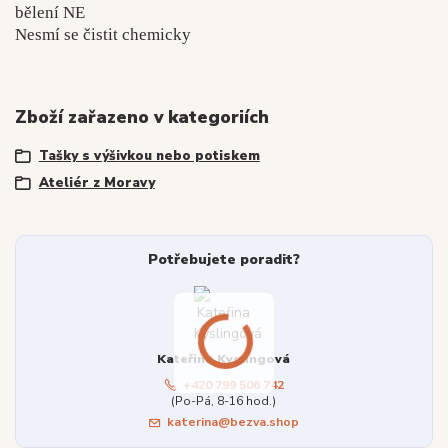
bělení NE
Nesmí se čistit chemicky
Zboží zařazeno v kategoriích
Tašky s výšivkou nebo potiskem
Ateliér z Moravy
Potřebujete poradit?
Kateřina Kyslingová
+420 799 506 742
(Po-Pá, 8-16 hod.)
katerina@bezva.shop