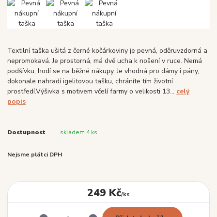
Textilní taška ušitá z černé kočárkoviny je pevná, oděruvzdorná a
nepromokavá. Je prostorná, má dvě ucha k nošení v ruce. Nemá
podšívku, hodí se na běžné nákupy. Je vhodná pro dámy i pány,
dokonale nahradí igelitovou tašku, chráníte tím životní
prostředí.Výšivka s motivem včelí farmy o velikosti 13...
celý
popis
Dostupnost
skladem 4 ks
Nejsme plátci DPH
249 Kč
/
ks