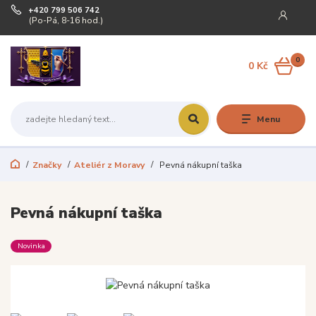
+420 799 506 742
(Po-Pá, 8-16 hod.)
0
0 Kč
Menu
Značky
Ateliér z Moravy
Pevná nákupní taška
Pevná nákupní taška
Novinka