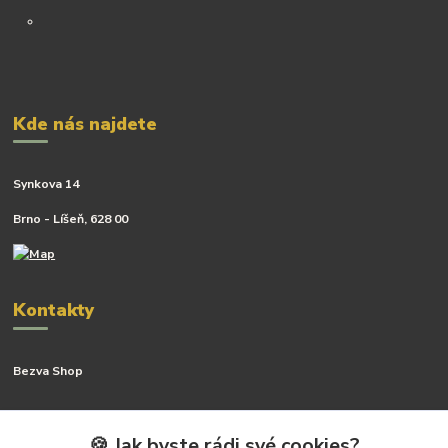
Kde nás najdete
Synkova 14
Brno - Líšeň, 628 00
Kontakty
Bezva Shop
Kateřina Kyslingová
+420 799 506 742
🍪 Jak byste rádi své cookies?