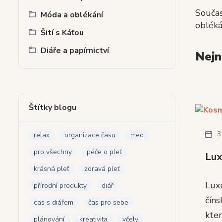
Součas
Móda a oblékání
obléká
Šití s Káťou
Diáře a papírnictví
Nejn
Štítky blogu
3
relax
organizace času
med
pro všechny
péče o pleť
Lux
krásná pleť
zdravá pleť
Luxu
přírodní produkty
diář
číns
cas s diářem
čas pro sebe
kter
plánování
kreativita
včely