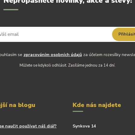
Nepropásněte novinky, akce a slevy!
Přihlási
uhlasím se
zpracováním osobních údajů
za účelem rozesílky newsle
Můžete se kdykoli odhlásit. Zasíláme jednou za 14 dní.
jší na blogu
Kde nás najdete
se naučit používat náš diář?
Synkova 14