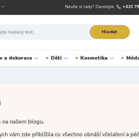
Nevíte si rady? Zavolejte.
+420 79
Hledat
 a dekorace
Děti
Kosmetika
Móda
g
e na našem blogu,
ych vám zde přiblížila co všechno obnáší včelaření a pé