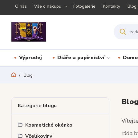
O nás
Vše o nákupu
Fotogalerie
Kontakty
Blog
Výprodej
Diáře a papírnictví
Domov
Blog
Blo
Kategorie blogu
Vítejt
Kosmetické okénko
ráda b
Včelíkoviny