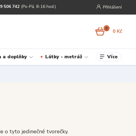
9 506 742
(Po-Pá, 8-16 hod.)
Přihlášení
0
0 Kč
Více
 a doplňky
Látky - metráž
če o tyto jedinečné tvorečky.