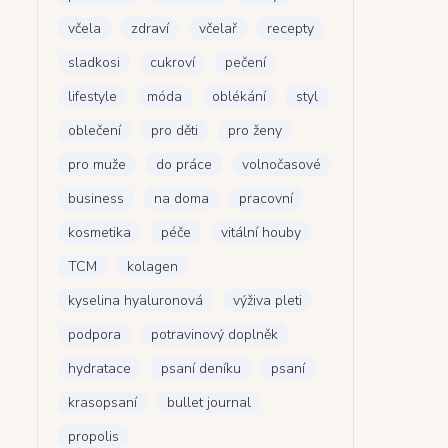
včela
zdraví
včelař
recepty
sladkosi
cukroví
pečení
lifestyle
móda
oblékání
styl
oblečení
pro děti
pro ženy
pro muže
do práce
volnočasové
business
na doma
pracovní
kosmetika
péče
vitální houby
TCM
kolagen
kyselina hyaluronová
výživa pleti
podpora
potravinový doplněk
hydratace
psaní deníku
psaní
krasopsaní
bullet journal
propolis