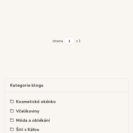
strana
z 1
Kategorie blogu
Kosmetické okénko
Včelíkoviny
Móda a oblékání
Šití s Káťou