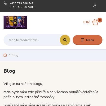
+420 799 506 742
(Po-Pá, 8-16 hod.)
0
0 Kč
Menu
Blog
Blog
Vítejte na našem blogu,
ráda bych vám zde přiblížila co všechno obnáší včelaření a
péče o tyto jedinečné tvorečky.
Současně vám ráda ukážu čím vším se zabýváme a jak