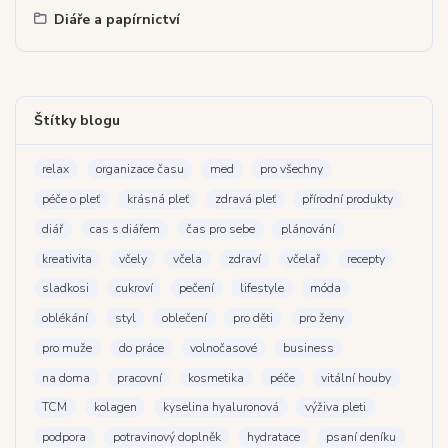
Diáře a papírnictví
Štítky blogu
relax
organizace času
med
pro všechny
péče o pleť
krásná pleť
zdravá pleť
přírodní produkty
diář
cas s diářem
čas pro sebe
plánování
kreativita
včely
včela
zdraví
včelař
recepty
sladkosi
cukroví
pečení
lifestyle
móda
oblékání
styl
oblečení
pro děti
pro ženy
pro muže
do práce
volnočasové
business
na doma
pracovní
kosmetika
péče
vitální houby
TCM
kolagen
kyselina hyaluronová
výživa pleti
podpora
potravinový doplněk
hydratace
psaní deníku