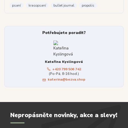
psaní
krasopsaní
bullet journal
propolis
Potřebujete poradit?
Kateřina Kyslingová
+420 799 506 742
(Po-Pá, 8-16 hod.)
katerina@bezva.shop
Nepropásněte novinky, akce a slevy!