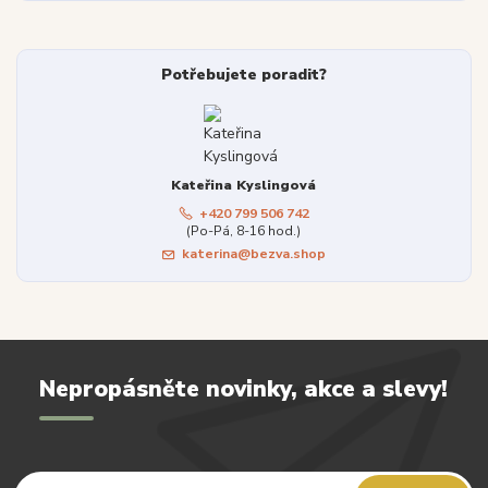
Potřebujete poradit?
Kateřina Kyslingová
+420 799 506 742
(Po-Pá, 8-16 hod.)
katerina@bezva.shop
Nepropásněte novinky, akce a slevy!