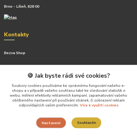
Brno - Líšeň, 628 00
Kontakty
Bezva Shop
Kateřina Kyslingová
+420 799 506 742
🍪 Jak byste rádi své cookies?
(Po-Pá, 8-16 hod.)
Soubory cookies používáme ke správnému fungování našeho e-
shopu a v případě vašeho souhlasu také ke sledování statistik o
katerina@bezva.shop
webu, měření efektivity reklamních kampaní, zapamatování vašeho
oblíbeného nastavení při používání stránek, či zobrazení reklam
odpovídajících vašim preferencím.
Více k využití cookies
Souhlasím
Nastavení
Vytvoříla Kateřina Kyslingová- všechny práva vyhrazena