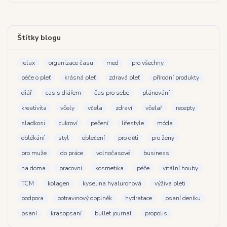
Štítky blogu
relax
organizace času
med
pro všechny
péče o pleť
krásná pleť
zdravá pleť
přírodní produkty
diář
cas s diářem
čas pro sebe
plánování
kreativita
včely
včela
zdraví
včelař
recepty
sladkosi
cukroví
pečení
lifestyle
móda
oblékání
styl
oblečení
pro děti
pro ženy
pro muže
do práce
volnočasové
business
na doma
pracovní
kosmetika
péče
vitální houby
TCM
kolagen
kyselina hyaluronová
výživa pleti
podpora
potravinový doplněk
hydratace
psaní deníku
psaní
krasopsaní
bullet journal
propolis