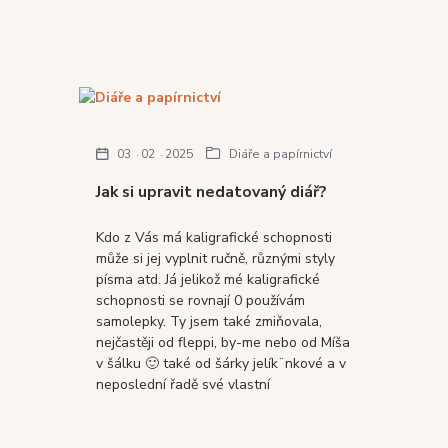
03
02
2025
Diáře a papírnictví
Jak si upravit nedatovaný diář?
Kdo z Vás má kaligrafické schopnosti
může si jej vyplnit ručně, různými styly
písma atd. Já jelikož mé kaligrafické
schopnosti se rovnají 0 používám
samolepky. Ty jsem také zmiňovala,
nejčastěji od fleppi, by-me nebo od Míša
v šálku 🙂 také od šárky jelík¨nkové a v
neposlední řadě své vlastní