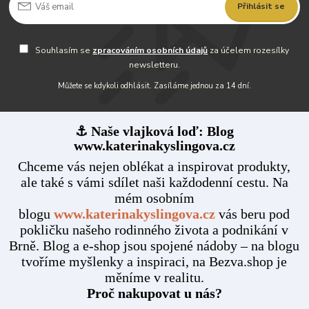
Přihlásit se
Souhlasím se
zpracováním osobních údajů
za účelem rozesílky
newsletteru.
Můžete se kdykoli odhlásit. Zasíláme jednou za 14 dní.
⚓ Naše vlajková loď: Blog
www.katerinakyslingova.cz
Chceme vás nejen oblékat a inspirovat produkty,
ale také s vámi sdílet naši každodenní cestu. Na
mém osobním
blogu
www.katerinakyslingova.cz
vás beru pod
pokličku našeho rodinného života a podnikání v
Brně. Blog a e-shop jsou spojené nádoby – na blogu
tvoříme myšlenky a inspiraci, na Bezva.shop je
měníme v realitu.
Proč nakupovat u nás?