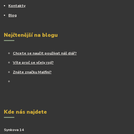
Kontakty
Blog
Nejčtenější na blogu
Chcete se naučit používat náš diář?
Víte proč se včely rojí?
Znáte značku Malfini?
Kde nás najdete
Synkova 14