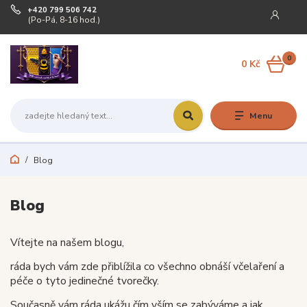
+420 799 506 742
(Po-Pá, 8-16 hod.)
0
0 Kč
Menu
Blog
Blog
Vítejte na našem blogu,
ráda bych vám zde přiblížila co všechno obnáší včelaření a
péče o tyto jedinečné tvorečky.
Současně vám ráda ukážu čím vším se zabýváme a jak