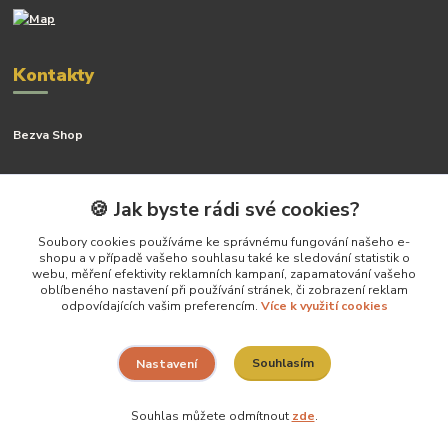
Kontakty
Bezva Shop
Kateřina Kyslingová
+420 799 506 742
🍪 Jak byste rádi své cookies?
(Po-Pá, 8-16 hod.)
Soubory cookies používáme ke správnému fungování našeho e-
shopu a v případě vašeho souhlasu také ke sledování statistik o
katerina@bezva.shop
webu, měření efektivity reklamních kampaní, zapamatování vašeho
oblíbeného nastavení při používání stránek, či zobrazení reklam
odpovídajících vašim preferencím.
Více k využití cookies
Souhlasím
Nastavení
Vytvoříla Kateřina Kyslingová- všechny práva vyhrazena
Souhlas můžete odmítnout
zde
.
Vytvořeno na
Eshop-rychle.cz