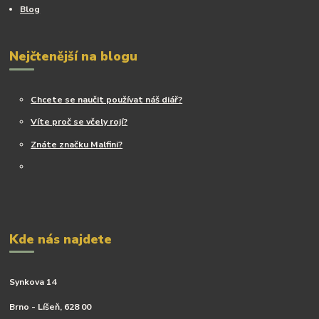
Blog
Nejčtenější na blogu
Chcete se naučit používat náš diář?
Víte proč se včely rojí?
Znáte značku Malfini?
Kde nás najdete
Synkova 14
Brno - Líšeň, 628 00