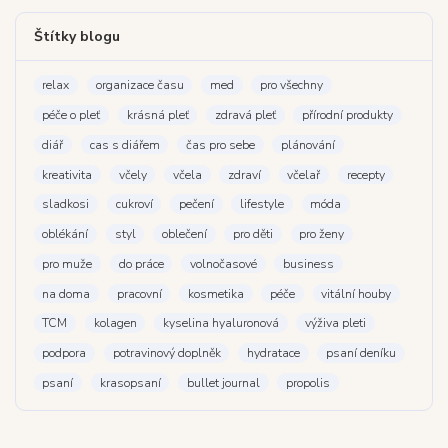
Štítky blogu
relax
organizace času
med
pro všechny
péče o pleť
krásná pleť
zdravá pleť
přírodní produkty
diář
cas s diářem
čas pro sebe
plánování
kreativita
včely
včela
zdraví
včelař
recepty
sladkosi
cukroví
pečení
lifestyle
móda
oblékání
styl
oblečení
pro děti
pro ženy
pro muže
do práce
volnočasové
business
na doma
pracovní
kosmetika
péče
vitální houby
TCM
kolagen
kyselina hyaluronová
výživa pleti
podpora
potravinový doplněk
hydratace
psaní deníku
psaní
krasopsaní
bullet journal
propolis