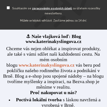
Souhlasím se
zpracováním osobních údajů
za účelem rozesílky
newsletteru.
Můžete se kdykoli odhlásit. Zasíláme jednou za 14 dní.
⚓ Naše vlajková loď: Blog
www.katerinakyslingova.cz
Chceme vás nejen oblékat a inspirovat produkty,
ale také s vámi sdílet naši každodenní cestu. Na
mém osobním
blogu
www.katerinakyslingova.cz
vás beru pod
pokličku našeho rodinného života a podnikání v
Brně. Blog a e-shop jsou spojené nádoby – na blogu
tvoříme myšlenky a inspiraci, na Bezva.shop je
měníme v realitu.
Proč nakupovat u nás?
Poctivá lokální tvorba
s láskou navržená a
vyrobená v Brně.