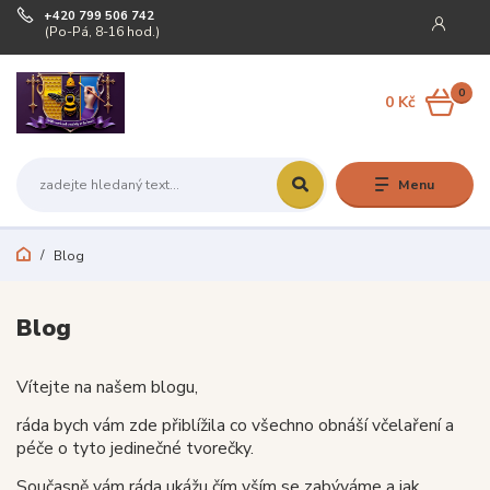
+420 799 506 742
(Po-Pá, 8-16 hod.)
0
0 Kč
Menu
Blog
Blog
Vítejte na našem blogu,
ráda bych vám zde přiblížila co všechno obnáší včelaření a
péče o tyto jedinečné tvorečky.
Současně vám ráda ukážu čím vším se zabýváme a jak