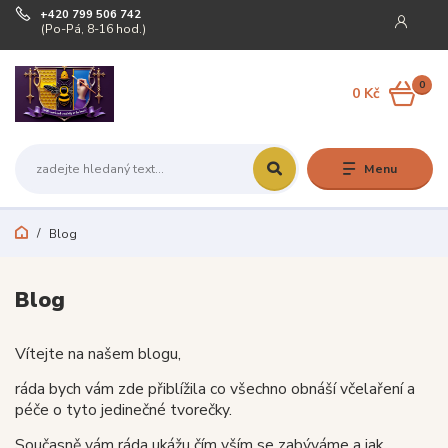
+420 799 506 742
(Po-Pá, 8-16 hod.)
0
0 Kč
Menu
Blog
Blog
Vítejte na našem blogu,
ráda bych vám zde přiblížila co všechno obnáší včelaření a
péče o tyto jedinečné tvorečky.
Současně vám ráda ukážu čím vším se zabýváme a jak