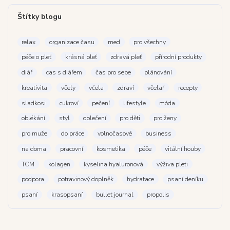
Štítky blogu
relax
organizace času
med
pro všechny
péče o pleť
krásná pleť
zdravá pleť
přírodní produkty
diář
cas s diářem
čas pro sebe
plánování
kreativita
včely
včela
zdraví
včelař
recepty
sladkosi
cukroví
pečení
lifestyle
móda
oblékání
styl
oblečení
pro děti
pro ženy
pro muže
do práce
volnočasové
business
na doma
pracovní
kosmetika
péče
vitální houby
TCM
kolagen
kyselina hyaluronová
výživa pleti
podpora
potravinový doplněk
hydratace
psaní deníku
psaní
krasopsaní
bullet journal
propolis