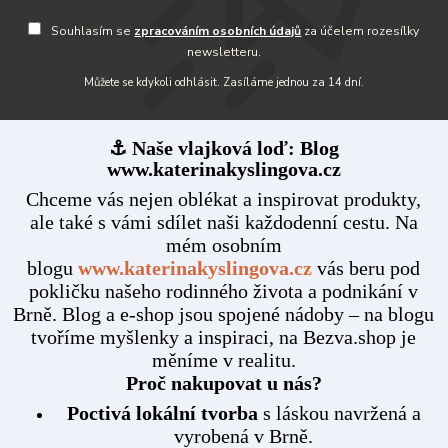
Souhlasím se
zpracováním osobních údajů
za účelem rozesílky
newsletteru.
Můžete se kdykoli odhlásit. Zasíláme jednou za 14 dní.
⚓ Naše vlajková loď: Blog
www.katerinakyslingova.cz
Chceme vás nejen oblékat a inspirovat produkty,
ale také s vámi sdílet naši každodenní cestu. Na
mém osobním
blogu
www.katerinakyslingova.cz
vás beru pod
pokličku našeho rodinného života a podnikání v
Brně. Blog a e-shop jsou spojené nádoby – na blogu
tvoříme myšlenky a inspiraci, na Bezva.shop je
měníme v realitu.
Proč nakupovat u nás?
Poctivá lokální tvorba
s láskou navržená a
vyrobená v Brně.