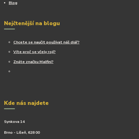
Blog
Nejčtenější na blogu
Chcete se naučit používat náš diář?
Víte proč se včely rojí?
Znáte značku Malfini?
Kde nás najdete
Synkova 14
Brno - Líšeň, 628 00