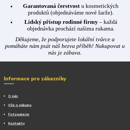
Garantovaná čerstvost
u kosmetických
produktů (objednáváme nové šarže).
Lidský přístup rodinné firmy
– každá
objednávka prochází našima rukama.
Děkujeme, že podporujete lokální tvůrce a
pomáháte nám psát náš bezva příběh! Nakupovat u
nás je zábava.
Informace pro zákazníky
O nás
Vše o nákupu
Fotogalerie
Kontakty