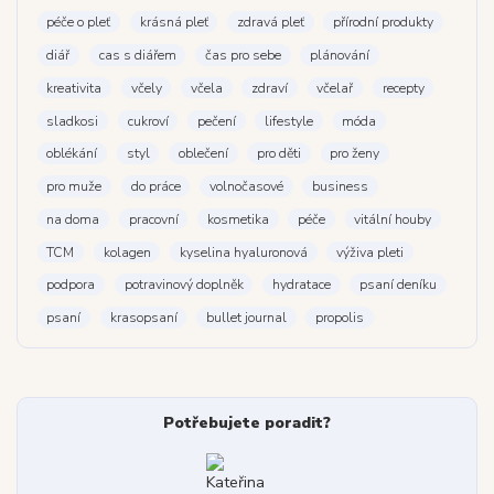
péče o pleť
krásná pleť
zdravá pleť
přírodní produkty
diář
cas s diářem
čas pro sebe
plánování
kreativita
včely
včela
zdraví
včelař
recepty
sladkosi
cukroví
pečení
lifestyle
móda
oblékání
styl
oblečení
pro děti
pro ženy
pro muže
do práce
volnočasové
business
na doma
pracovní
kosmetika
péče
vitální houby
TCM
kolagen
kyselina hyaluronová
výživa pleti
podpora
potravinový doplněk
hydratace
psaní deníku
psaní
krasopsaní
bullet journal
propolis
Potřebujete poradit?