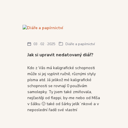
03
02
2025
Diáře a papírnictví
Jak si upravit nedatovaný diář?
Kdo z Vás má kaligrafické schopnosti
může si jej vyplnit ručně, různými styly
písma atd. Já jelikož mé kaligrafické
schopnosti se rovnají 0 používám
samolepky. Ty jsem také zmiňovala,
nejčastěji od fleppi, by-me nebo od Míša
v šálku 🙂 také od šárky jelík¨nkové a v
neposlední řadě své vlastní