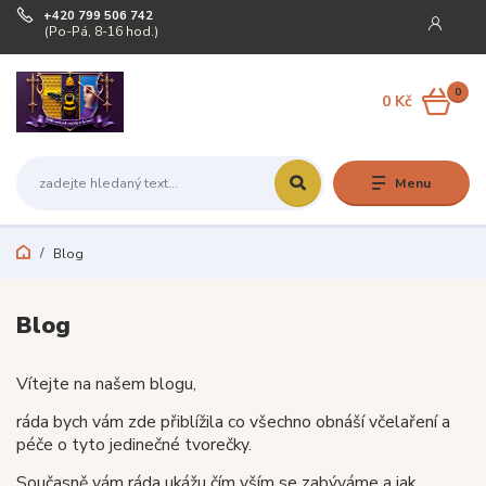
+420 799 506 742
(Po-Pá, 8-16 hod.)
0
0 Kč
Menu
Blog
Blog
Vítejte na našem blogu,
ráda bych vám zde přiblížila co všechno obnáší včelaření a
péče o tyto jedinečné tvorečky.
Současně vám ráda ukážu čím vším se zabýváme a jak