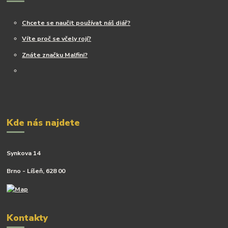
Chcete se naučit používat náš diář?
Víte proč se včely rojí?
Znáte značku Malfini?
Kde nás najdete
Synkova 14
Brno - Líšeň, 628 00
Kontakty