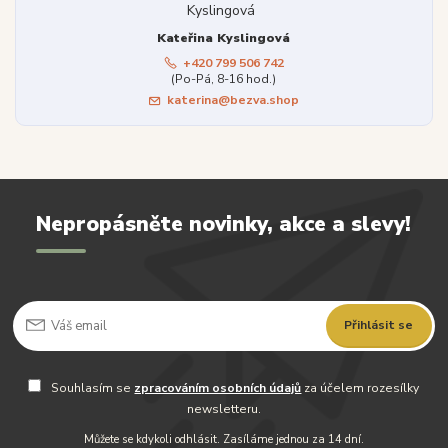
Kateřina Kyslingová
+420 799 506 742
(Po-Pá, 8-16 hod.)
katerina@bezva.shop
Nepropásněte novinky, akce a slevy!
Přihlásit se
Souhlasím se
zpracováním osobních údajů
za účelem rozesílky
newsletteru.
Můžete se kdykoli odhlásit. Zasíláme jednou za 14 dní.