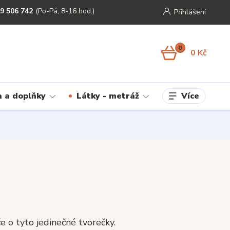
9 506 742
(Po-Pá, 8-16 hod.)
Přihlášení
0
0 Kč
Více
 a doplňky
Látky - metráž
če o tyto jedinečné tvorečky.