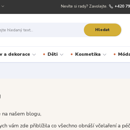
Nevíte si rady? Zavolejte.
+420 79
Hledat
 a dekorace
Děti
Kosmetika
Móda
g
e na našem blogu,
ych vám zde přiblížila co všechno obnáší včelaření a pé