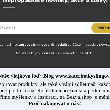
Nepropásněte novinky, akce a slevy!
Přihlási
uhlasím se
zpracováním osobních údajů
za účelem rozesílky newsle
Můžete se kdykoli odhlásit. Zasíláme jednou za 14 dní.
aše vlajková loď: Blog www.katerinakyslingov
spirovat produkty, ale také s vámi sdílet naši ka
pod pokličku našeho rodinného života a podnikání
říme myšlenky a inspiraci, na Bezva.shop je mění
Proč nakupovat u nás?