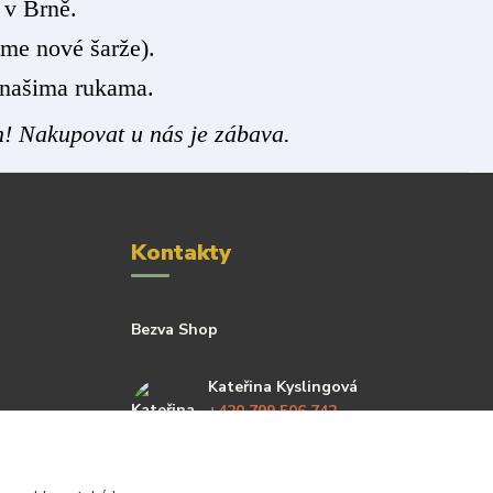
 v Brně.
me nové šarže).
 našima rukama.
h! Nakupovat u nás je zábava.
Kontakty
Bezva Shop
Kateřina Kyslingová
+420 799 506 742
(Po-Pá, 8-16 hod.)
katerina@bezva.shop