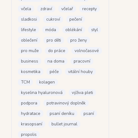
včela
zdraví
včelař
recepty
sladkosi
cukroví
pečení
lifestyle
móda
oblékání
styl
oblečení
pro děti
pro ženy
pro muže
do práce
volnočasové
business
na doma
pracovní
kosmetika
péče
vitální houby
TCM
kolagen
kyselina hyaluronová
výživa pleti
podpora
potravinový doplněk
hydratace
psaní deníku
psaní
krasopsaní
bullet journal
propolis