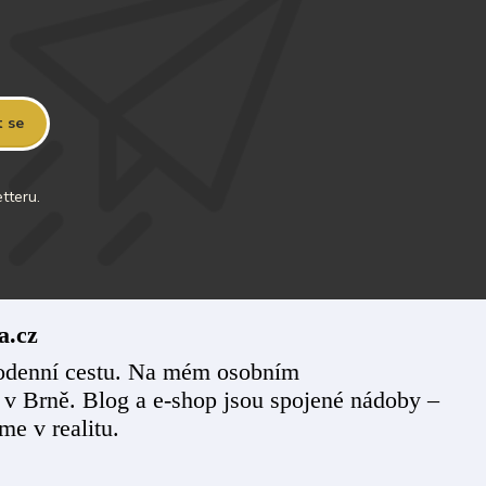
t se
tteru.
a.cz
ždodenní cestu. Na mém osobním
 v Brně. Blog a e-shop jsou spojené nádoby –
me v realitu.