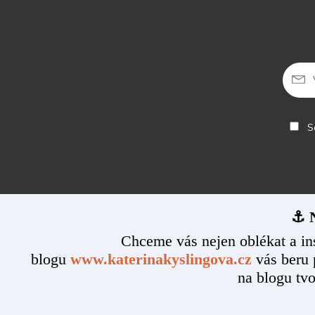
So
⚓ N
Chceme vás nejen oblékat a in
blogu
www.katerinakyslingova.cz
vás beru 
na blogu tvo