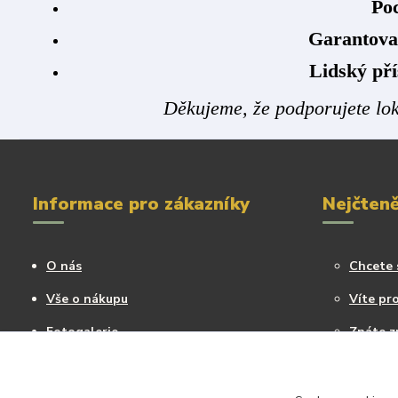
Poc
Garantova
Lidský pří
Děkujeme, že podporujete lok
Informace pro zákazníky
Nejčteně
O nás
Chcete 
Vše o nákupu
Víte pro
Fotogalerie
Znáte z
Kontakty
Blog