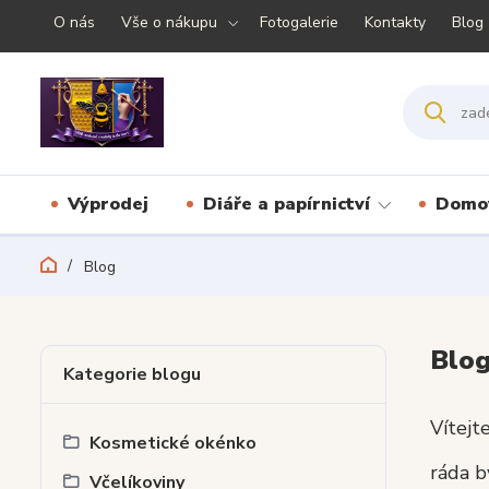
O nás
Vše o nákupu
Fotogalerie
Kontakty
Blog
Výprodej
Diáře a papírnictví
Domov
Blog
Blo
Kategorie blogu
Vítejt
Kosmetické okénko
ráda b
Včelíkoviny