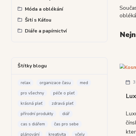
Součas
Móda a oblékání
obléká
Šití s Káťou
Diáře a papírnictví
Nejn
Štítky blogu
3
relax
organizace času
med
pro všechny
péče o pleť
Lux
krásná pleť
zdravá pleť
Luxu
přírodní produkty
diář
číns
cas s diářem
čas pro sebe
kter
plánování
kreativita
včely