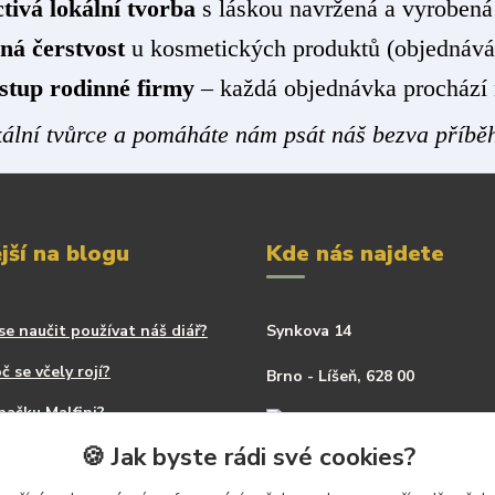
tivá lokální tvorba
s láskou navržená a vyrobená
ná čerstvost
u kosmetických produktů (objednává
stup rodinné firmy
– každá objednávka prochází
ální tvůrce a pomáháte nám psát náš bezva příbě
jší na blogu
Kde nás najdete
se naučit používat náš diář?
Synkova 14
č se včely rojí?
Brno - Líšeň, 628 00
načku Malfini?
🍪 Jak byste rádi své cookies?