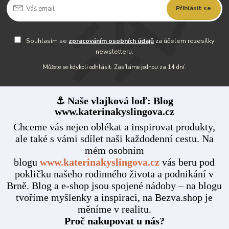
Přihlásit se
Souhlasím se
zpracováním osobních údajů
za účelem rozesílky
newsletteru.
Můžete se kdykoli odhlásit. Zasíláme jednou za 14 dní.
⚓ Naše vlajková loď: Blog
www.katerinakyslingova.cz
Chceme vás nejen oblékat a inspirovat produkty,
ale také s vámi sdílet naši každodenní cestu. Na
mém osobním
blogu
www.katerinakyslingova.cz
vás beru pod
pokličku našeho rodinného života a podnikání v
Brně. Blog a e-shop jsou spojené nádoby – na blogu
tvoříme myšlenky a inspiraci, na Bezva.shop je
měníme v realitu.
Proč nakupovat u nás?