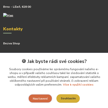
Brno - Líšeň, 628 00
Kontakty
Bezva Shop
Kateřina Kyslingová
+420 799 506 742
🍪 Jak byste rádi své cookies?
(Po-Pá, 8-16 hod.)
Soubory cookies používáme ke správnému fungování našeho e-
shopu a v případě vašeho souhlasu také ke sledování statistik o
katerina@bezva.shop
webu, měření efektivity reklamních kampaní, zapamatování vašeho
oblíbeného nastavení při používání stránek, či zobrazení reklam
odpovídajících vašim preferencím.
Více k využití cookies
Souhlasím
Nastavení
Vytvoříla Kateřina Kyslingová- všechny práva vyhrazena