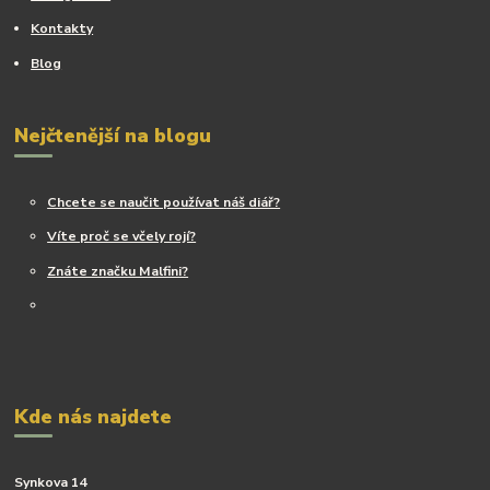
Kontakty
Blog
Nejčtenější na blogu
Chcete se naučit používat náš diář?
Víte proč se včely rojí?
Znáte značku Malfini?
Kde nás najdete
Synkova 14