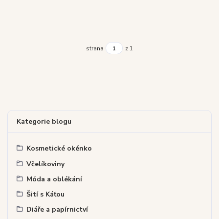
strana
z 1
Kategorie blogu
Kosmetické okénko
Včelíkoviny
Móda a oblékání
Šití s Káťou
Diáře a papírnictví