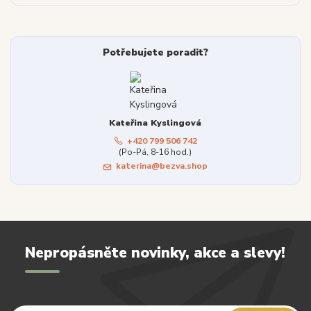
Potřebujete poradit?
Kateřina Kyslingová
+420 799 506 742
(Po-Pá, 8-16 hod.)
katerina@bezva.shop
Nepropásněte novinky, akce a slevy!