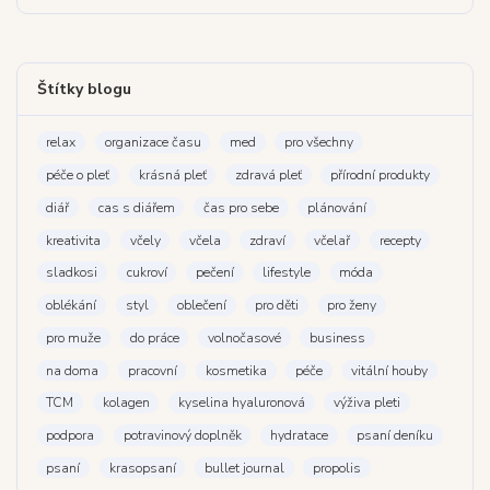
Štítky blogu
relax
organizace času
med
pro všechny
péče o pleť
krásná pleť
zdravá pleť
přírodní produkty
diář
cas s diářem
čas pro sebe
plánování
kreativita
včely
včela
zdraví
včelař
recepty
sladkosi
cukroví
pečení
lifestyle
móda
oblékání
styl
oblečení
pro děti
pro ženy
pro muže
do práce
volnočasové
business
na doma
pracovní
kosmetika
péče
vitální houby
TCM
kolagen
kyselina hyaluronová
výživa pleti
podpora
potravinový doplněk
hydratace
psaní deníku
psaní
krasopsaní
bullet journal
propolis