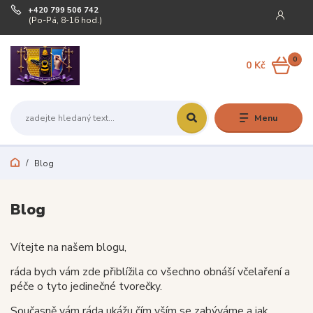
+420 799 506 742
(Po-Pá, 8-16 hod.)
0
0 Kč
Menu
Blog
Blog
Vítejte na našem blogu,
ráda bych vám zde přiblížila co všechno obnáší včelaření a
péče o tyto jedinečné tvorečky.
Současně vám ráda ukážu čím vším se zabýváme a jak